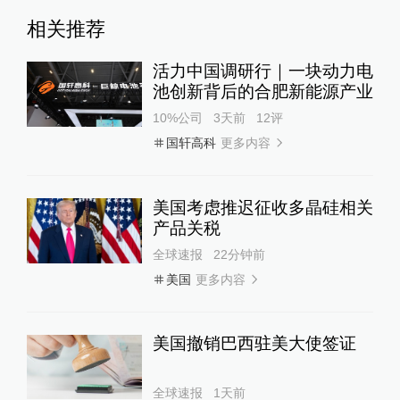
相关推荐
活力中国调研行｜一块动力电
池创新背后的合肥新能源产业
10%公司
3天前
12
评
更多内容
国轩高科
美国考虑推迟征收多晶硅相关
产品关税
全球速报
22分钟前
更多内容
美国
美国撤销巴西驻美大使签证
全球速报
1天前