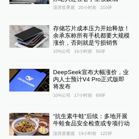
澎湃世界观
20小时前
210
评
存储芯片成本压力开始释放！
余承东称所有手机都要大规模
涨价，否则就是亏损销售
10%公司
16小时前
56
评
DeepSeek宣布大幅涨价，业
内人士预计V4 Pro正式版即
将发布
10%公司
17小时前
69
评
“抗生素牛蛙”后续：多地开展
牛蛙食品安全检查或专项行动
澎湃质量观
19小时前
122
评