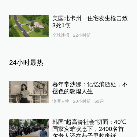
美国北卡州一住宅发生枪击致
3死1伤
全球速报
22小时前
24小时最热
暮年常沙娜：记忆消逝处，不
褪色的敦煌人生
澎湃人物
20小时前
69
评
韩国“超高龄社会”切面：40℃
国家灾难状态下，2400名首
尔老人还在巷子里收废纸