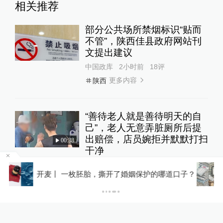
相关推荐
部分公共场所禁烟标识“贴而
不管”，陕西佳县政府网站刊
文提出建议
中国政库
2小时前
18
评
更多内容
陕西
“善待老人就是善待明天的自
己”，老人无意弄脏厕所后提
出赔偿，店员婉拒并默默打扫
00:38
干净
暖闻湃
23小时前
子？
澎湃漫评｜别再让基层干部当“表哥表姐”
更多内容
老人
家长称孩子患病康复后就学遭