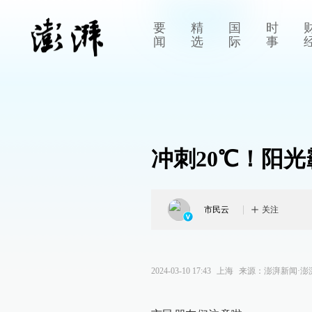
要
精
国
时
闻
选
际
事
冲刺20℃！阳
市民云
关注
2024-03-10 17:43
上海
来源：
澎湃新闻·澎