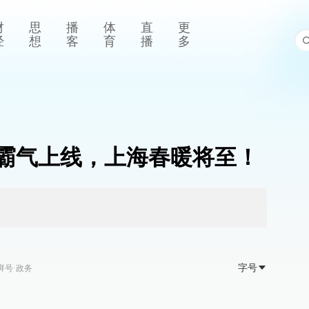
财
思
播
体
直
更
经
想
客
育
播
多
光霸气上线，上海春暖将至！
字号
湃号·政务