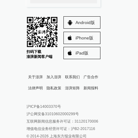
Android版
iPhone版
扫码下载
iPad版
澎湃新闻客户端
关于澎湃
加入澎湃
联系我们
广告合作
法律声明
隐私政策
澎湃矩阵
新闻报料
报料热线: 021-962866
澎湃新闻微博
沪ICP备14003370号
报料邮箱: news@thepaper.cn
澎湃新闻公众号
沪公网安备31010602000299号
澎湃新闻抖音号
互联网新闻信息服务许可证：31120170006
派生万物开放平台
增值电信业务经营许可证：沪B2-2017116
© 2014-
2026
上海东方报业有限公司
IP SHANGHAI