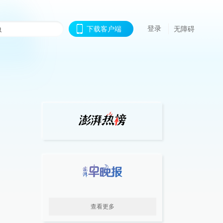
登录
下载客户端
无障碍
查看更多