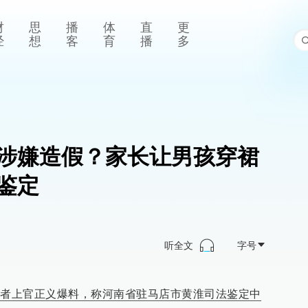
财
思
播
体
直
更
经
想
客
育
播
多
涉嫌造假？家长让男孩穿裙
鉴定
听全文
字号
愿者上官正义爆料，称河南省驻马店市黄淮司法鉴定中