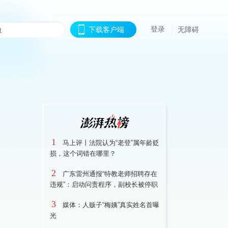
登录
下载客户端
无障碍
1
马上评丨法院认为“老登”属年龄贬
损，这个词错在哪里？
2
广东雷州通报“特教老师招聘存在
违规”：启动问责程序，副校长被停职
3
媒体：人贩子“梅姨”真实姓名首曝
光