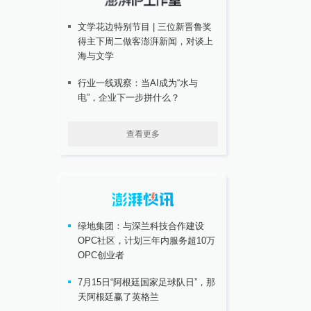
文学花边特别节目 | 三位新晋鲁奖
得主下周二做客澎湃新闻，对谈上
海与文学
行业一线观察：当AI成为“水与
电”，企业下一步拼什么？
查看更多
绿地集团：与深兰科技合作建设
OPC社区，计划三年内服务超10万
OPC创业者
7月15日“阿根廷国家足球队日”，那
天阿根廷赢了英格兰