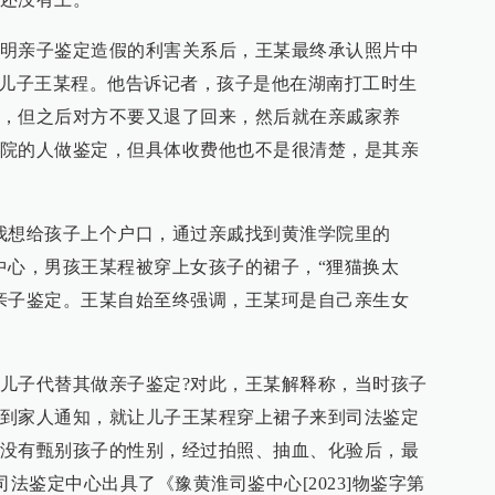
明亲子鉴定造假的利害关系后，王某最终承认照片中
小儿子王某程。他告诉记者，孩子是他在湖南打工时生
，但之后对方不要又退了回来，然后就在亲戚家养
院的人做鉴定，但具体收费他也不是很清楚，是其亲
我想给孩子上个户口，通过亲戚找到黄淮学院里的
中心，男孩王某程被穿上女孩子的裙子，“狸猫换太
亲子鉴定。王某自始至终强调，王某珂是自己亲生女
儿子代替其做亲子鉴定?对此，王某解释称，当时孩子
到家人通知，就让儿子王某程穿上裙子来到司法鉴定
没有甄别孩子的性别，经过拍照、抽血、化验后，最
淮司法鉴定中心出具了《豫黄淮司鉴中心[2023]物鉴字第