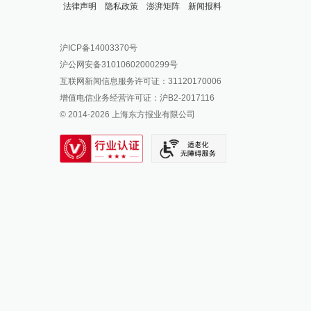
法律声明
隐私政策
澎湃矩阵
新闻报料
报料热线: 021-962866
澎湃新闻微博
沪ICP备14003370号
报料邮箱: news@thepaper.cn
澎湃新闻公众号
沪公网安备31010602000299号
澎湃新闻抖音号
互联网新闻信息服务许可证：31120170006
派生万物开放平台
增值电信业务经营许可证：沪B2-2017116
© 2014-
2026
上海东方报业有限公司
IP SHANGHAI
SIXTH TONE