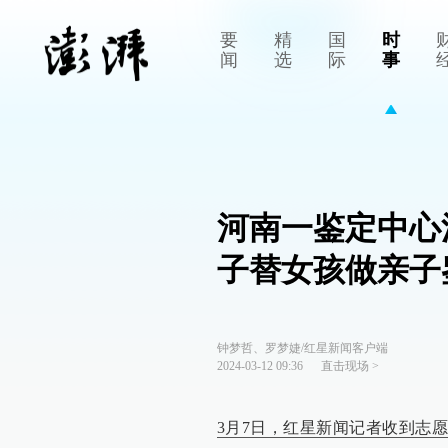
要
精
国
时
闻
选
际
事
河南一鉴定中心
子替女孩做亲子
钟梦哲、罗梦婕/红星新闻客户端
2024-03-12 09:36
直击现场
>
3月7日，红星新闻记者收到志