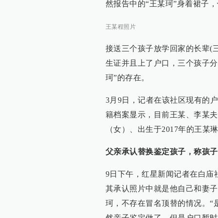
然报告中的“王某珂”身着裙子
王某程照片
接送三个孩子放学回家的长辈(
生证并且上了户口，三个孩子分
珂”的存在。
3月9日，记者在该社区现有的
籍档案显示，目前王某、李某夫
（女）、出生于2017年的王某
父亲承认替换鉴定孩子，称孩子
9日下午，红星新闻记者在白庙
其承认照片中就是他自己和妻子
珂，不存在冒名顶替的情况。“
然亲子鉴定做了，但是户口暂时