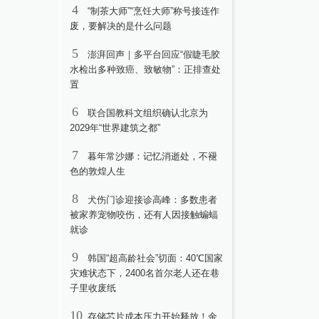
4
“制茶大师”“烹饪大师”称号接连作
废，要解决的是什么问题
5
澎湃回声｜多平台回应“假睫毛胶
水检出多种致癌、致敏物”：正排查处
置
6
联合国教科文组织确认北京为
2029年“世界建筑之都”
7
暮年常沙娜：记忆消逝处，不褪
色的敦煌人生
8
犬伤门诊迎接诊高峰：多数患者
被家养宠物咬伤，还有人因接触蝙蝠
就诊
9
韩国“超高龄社会”切面：40℃国家
灾难状态下，2400名首尔老人还在巷
子里收废纸
10
存储芯片成本压力开始释放！余