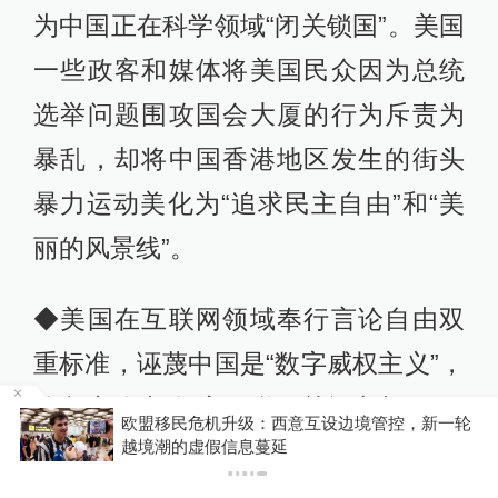
为中国正在科学领域“闭关锁国”。美国
一些政客和媒体将美国民众因为总统
选举问题围攻国会大厦的行为斥责为
暴乱，却将中国香港地区发生的街头
暴力运动美化为“追求民主自由”和“美
丽的风景线”。
◆美国在互联网领域奉行言论自由双
重标准，诬蔑中国是“数字威权主义”，
将印度称为“数字互联网关闭之都”。同
车
欧盟移民危机升级：西意互设边境管控，新一轮
越境潮的虚假信息蔓延
时推动组建“互联网未来联盟”，一方面
声称建设“一个开放、自由、全球化、