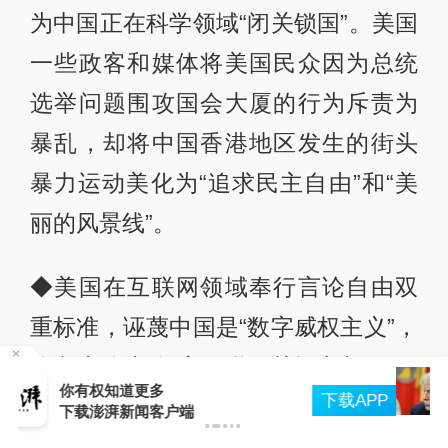
为中国正在科学领域“闭关锁国”。美国
一些政客和媒体将美国民众因为总统
选举问题围攻国会大厦的行为斥责为
暴乱，却将中国香港地区发生的街头
暴力运动美化为“追求民主自由”和“美
丽的风景线”。
◆美国在互联网领域奉行言论自由双
重标准，诬蔑中国是“数字威权主义”，
将印度称为“数字互联网关闭之都”。同
特朗普再签行政令，禁止“生育旅游”收紧“出生公
P
民权”
时推动组建“互联网未来联盟”，一方面
声称建设“一个开放、自由、全球化、