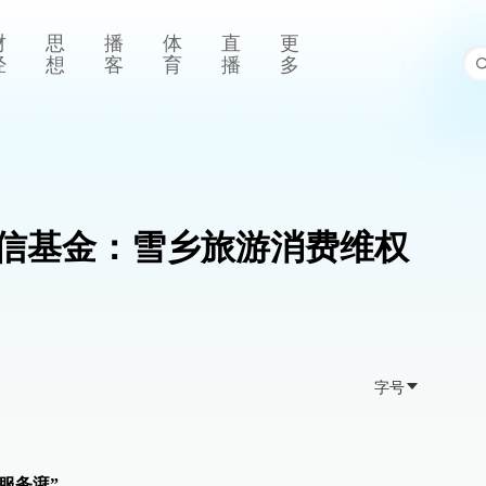
财
思
播
体
直
更
经
想
客
育
播
多
信基金：雪乡旅游消费维权
字号
服务湃”