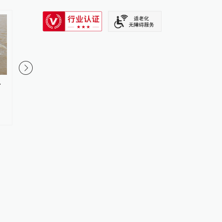
SIXTH TONE
号
许勤梁惠玲会见李书福：进一步
“埋堆堆”APP被指广告
深化汽车研发生产等方面务实合
转”：“摇一摇”易触发
作
闭难