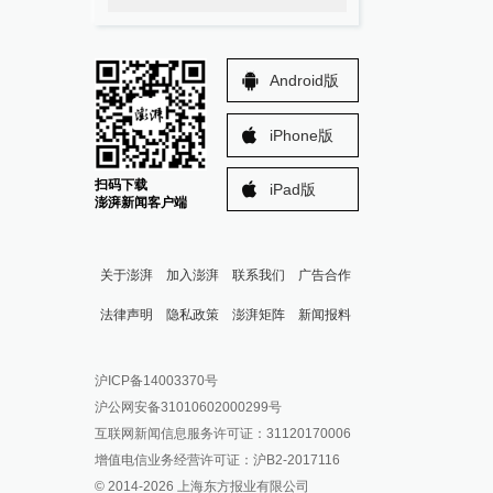
Android版
iPhone版
扫码下载
iPad版
澎湃新闻客户端
关于澎湃
加入澎湃
联系我们
广告合作
法律声明
隐私政策
澎湃矩阵
新闻报料
报料热线: 021-962866
澎湃新闻微博
沪ICP备14003370号
报料邮箱: news@thepaper.cn
澎湃新闻公众号
沪公网安备31010602000299号
澎湃新闻抖音号
互联网新闻信息服务许可证：31120170006
派生万物开放平台
增值电信业务经营许可证：沪B2-2017116
© 2014-
2026
上海东方报业有限公司
IP SHANGHAI