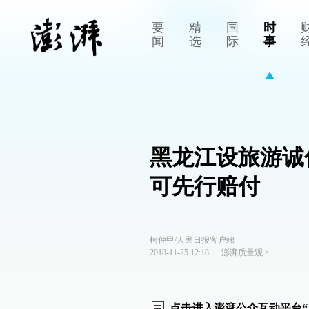
要
精
国
时
闻
选
际
事
黑龙江设旅游诚
可先行赔付
柯仲甲/人民日报客户端
2018-11-25 12:18
澎湃质量观
>
点击进入澎湃公众互动平台“