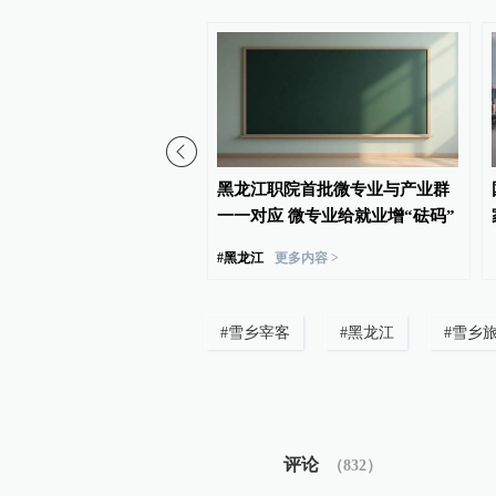
”APP被指广告“乱跳
黑龙江职院首批微专业与产业群
“摇一摇”易触发，弹窗关
一一对应 微专业给就业增“砝码”
#
黑龙江
更多内容 >
#
雪乡宰客
#
黑龙江
#
雪乡
评论
（
832
）