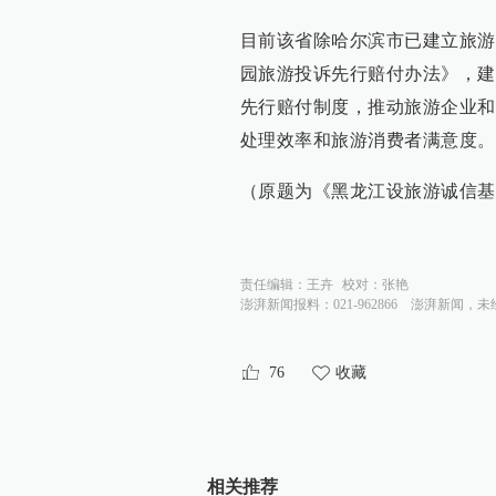
目前该省除哈尔滨市已建立旅游
园旅游投诉先行赔付办法》，建
先行赔付制度，推动旅游企业和
处理效率和旅游消费者满意度。
（原题为《黑龙江设旅游诚信基
责任编辑：
王卉
校对：
张艳
澎湃新闻报料：021-962866
澎湃新闻，未
76
收藏
相关推荐