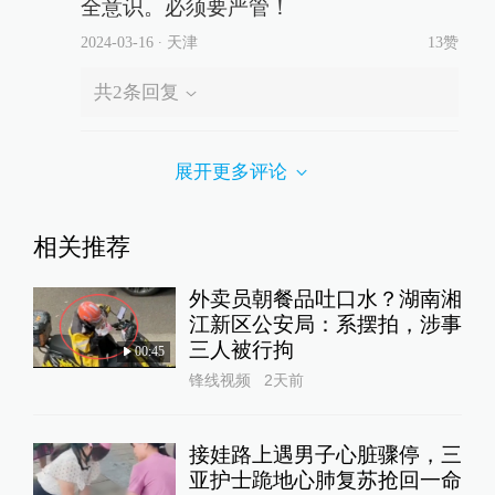
全意识。必须要严管！
2024-03-16
∙ 天津
13赞
共
2
条回复
展开更多评论
相关推荐
外卖员朝餐品吐口水？湖南湘
江新区公安局：系摆拍，涉事
三人被行拘
00:45
锋线视频
2天前
接娃路上遇男子心脏骤停，三
亚护士跪地心肺复苏抢回一命