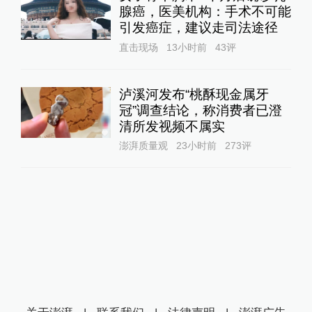
腺癌，医美机构：手术不可能
引发癌症，建议走司法途径
直击现场
13小时前
43
评
泸溪河发布“桃酥现金属牙
冠”调查结论，称消费者已澄
清所发视频不属实
澎湃质量观
23小时前
273
评