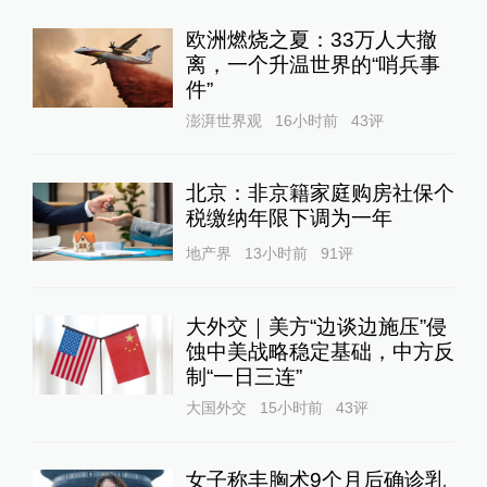
欧洲燃烧之夏：33万人大撤
离，一个升温世界的“哨兵事
件”
澎湃世界观
16小时前
43
评
北京：非京籍家庭购房社保个
税缴纳年限下调为一年
地产界
13小时前
91
评
大外交｜美方“边谈边施压”侵
蚀中美战略稳定基础，中方反
制“一日三连”
大国外交
15小时前
43
评
女子称丰胸术9个月后确诊乳