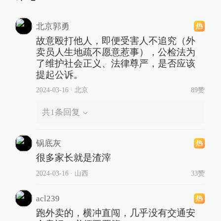
北京郭勇
故意殴打他人，即便受害人不追究（外
卖员人生地疏不愿意惹事），公检法为
了维护社会正义、法律尊严，是否应该
提起公诉。
2024-03-16
∙ 北京
89赞
共
1
条回复
锅底灰
很多家长就是渣滓
2024-03-16
∙ 山西
33赞
acl239
跑外卖的，横冲直闯，几乎没有交通安