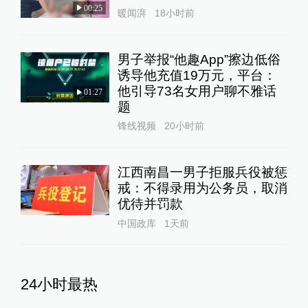
00:25
暖闻湃
18小时前
男子举报“他趣App”擦边低俗
诱导他充值19万元，平台：
他引导73名女用户聊不雅话
01:27
题
锋线视频
20小时前
江西南昌一男子拒服兵役被惩
戒：不得录用为公务员，取消
优待并罚款
中国政库
1天前
24小时最热