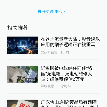
展开更多评论
相关推荐
在这片流量新大陆，影音娱乐
应用的增长逻辑正在被重写
文娱价值官
1天前
野象脚被电线绊住同伴“怒
砸”充电箱，充电站维修人
员：维修费预估2万元
01:05
锋线视频
17小时前
广东佛山通报“废品场有残障