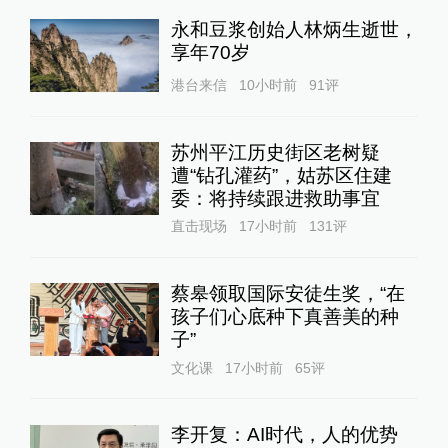
永和豆浆创始人林炳生逝世，
享年70岁
港台来信
10小时前
91
评
苏州平江历史街区老树疑
遭“钻孔灌药”，姑苏区住建
委：将持续跟进救助事宜
直击现场
17小时前
131
评
蔡皋领取国际安徒生奖，“在
孩子们心底种下真善美的种
子”
文化课
17小时前
65
评
李开复：AI时代，人的优势