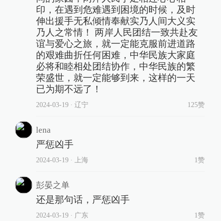
印，在遇到危难遇到困境的时候，及时
伸出援手无私倾情奉献实乃人间大义实
乃人之常情！ 两岸人民团结一致共赴友
谊与爱心之旅，就一定能克服前进道路
的艰难曲折任何困难，中华民族大家庭
必将和睦相处团结协作，中华民族的繁
荣盛世，就一定能够到来，这样的一天
已为期不远了！
2024-03-19
∙ 辽宁
125赞
lena
严惩凶手
2024-03-19
∙ 上海
1赞
彭晏之单
还是那句话，严惩凶手
2024-03-19
∙ 广东
1赞