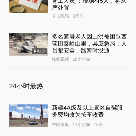
务工人员”：现场有5人，将从
严处置
直击现场
3天前
多名避暑老人因山洪被困陕西
蓝田秦岭山里，县应急局：人
员都安全，路暂时没通
03:08
锋线视频
18小时前
24小时最热
新疆4A级及以上景区自驾服
务费均改为按车收费
中国政库
11小时前
75
评