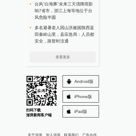
台风“白海豚”未来三天强降雨影
响7省市，浙江上海等地位于台
风危险半圆
多名避暑老人因山洪被困陕西蓝
田秦岭山里，县应急局：人员都
安全，路暂时没通
查看更多
Android版
iPhone版
扫码下载
iPad版
澎湃新闻客户端
关于澎湃
加入澎湃
联系我们
广告合作