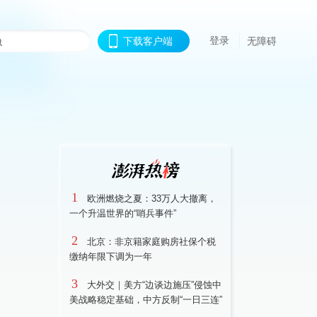
登录
下载客户端
无障碍
1
欧洲燃烧之夏：33万人大撤离，
一个升温世界的“哨兵事件”
2
北京：非京籍家庭购房社保个税
缴纳年限下调为一年
3
大外交｜美方“边谈边施压”侵蚀中
美战略稳定基础，中方反制“一日三连”