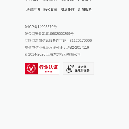
法律声明
隐私政策
澎湃矩阵
新闻报料
报料热线: 021-962866
澎湃新闻微博
沪ICP备14003370号
报料邮箱: news@thepaper.cn
澎湃新闻公众号
沪公网安备31010602000299号
澎湃新闻抖音号
互联网新闻信息服务许可证：31120170006
派生万物开放平台
增值电信业务经营许可证：沪B2-2017116
© 2014-
2026
上海东方报业有限公司
IP SHANGHAI
SIXTH TONE