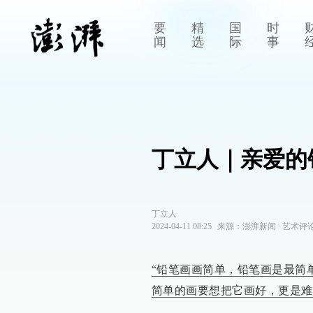
要
精
国
时
闻
选
际
事
丁立人｜亲爱的
丁立人
2024-04-11 08:25
来源：
澎湃新闻
∙
艺术评
“铅笔画画简单，铅笔画是最简
简单的画要想把它画好，更是难