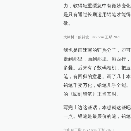
力，软得轻重缓急中有微妙变化
是只有通过长期运用铅笔才能得
敬。
大樟树下的斜坡 19x25cm 王犁 2021
我也是画速写的狂热分子，即可
走到那里，画到那里。湘西行，
多叠。后来有了数码相机，把速
笔，有回归的意思。画了几十本
铅笔千变万化，铅笔几乎全能。
的《回到铅笔》正当其时。
写完上边这些话，本想就这些吧
一点。铅笔是最廉价的笔，铅笔
卞山药王殿 19x27cm 王犁 2020