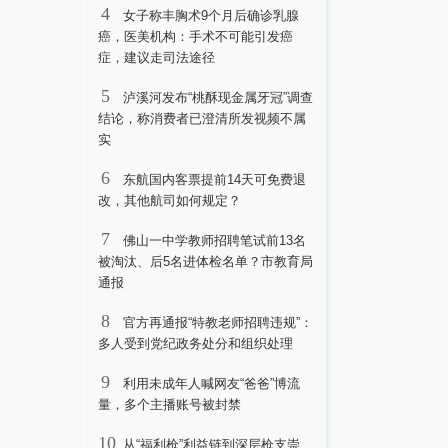
4
女子称丰胸术9个月后确诊乳腺
癌，医美机构：手术不可能引发癌
症，建议走司法途径
5
泸溪河发布“桃酥现金属牙冠”调查
结论，称消费者已澄清所发视频不属
实
6
东航国内客票提前14天可免费退
改，其他航司如何规定？
7
佛山一中学教师招聘笔试前13名
被淘汰、后5名进体检名单？市教育局
通报
8
官方再通报“特教老师招聘违规”：
多人受到党纪政务处分和组织处理
9
利用未成年人喊网友“爸爸”博流
量，多个主播账号被封禁
10
从“福利枪”利益链到深层枪支崇