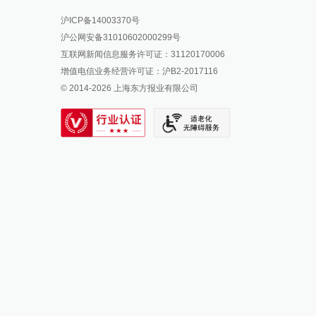
报料热线: 021-962866
澎湃新闻微博
沪ICP备14003370号
报料邮箱: news@thepaper.cn
澎湃新闻公众号
沪公网安备31010602000299号
澎湃新闻抖音号
互联网新闻信息服务许可证：31120170006
派生万物开放平台
增值电信业务经营许可证：沪B2-2017116
© 2014-
2026
上海东方报业有限公司
IP SHANGHAI
SIXTH TONE