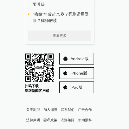
要升级
“梅姨”年龄超75岁？死刑适用受
限？律师解读
查看更多
Android版
iPhone版
扫码下载
iPad版
澎湃新闻客户端
关于澎湃
加入澎湃
联系我们
广告合作
法律声明
隐私政策
澎湃矩阵
新闻报料