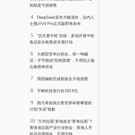
则就是亏损销售
4
DeepSeek宣布大幅涨价，业内人
士预计V4 Pro正式版即将发布
5
“抗生素牛蛙”后续：多地开展牛蛙
食品安全检查或专项行动
6
大模型竞争白热化，张一鸣喊
话：字节跳动“拒绝蒸馏”，不用别人输
出换榜单排名
7
我国编制完成新版全月地质图
8
宇树科技发行价150.8元
9
因凡蒂诺就出售世界杯赛事股权
计划“失误”致歉
10
“兰州拉面”多地改名“青海拉面”？
青海省拉面产业行业协会：青海人开
的店自愿报名，不用交钱