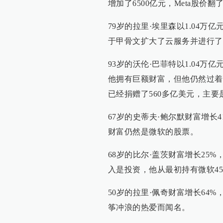
增加了6500亿元，Meta股价翻
79岁的拉里·埃里森以1.04万
于甲骨文扩大了云服务并进行了
93岁的沃伦·巴菲特以1.04
他拥有巨额财富，但他仍然过着
已经捐赠了560多亿美元，主
67岁的史蒂夫·鲍尔默财富增长
财富仍然是微软的股票。
68岁的比尔·盖茨财富增长25
入是投资，他从最初持有微软45
50岁的拉里·佩奇财富增长64
筝冲浪的热爱而闻名。