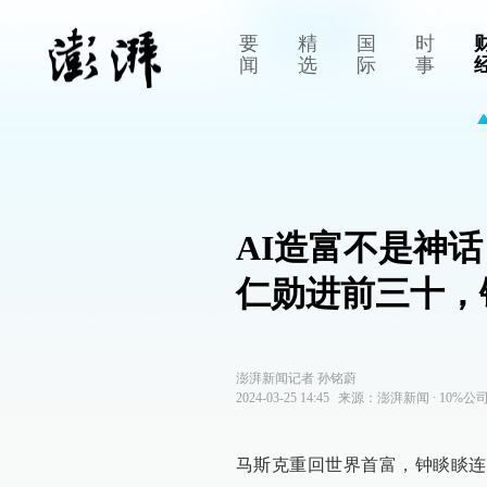
要
精
国
时
闻
选
际
事
AI造富不是神
仁勋进前三十，
澎湃新闻记者 孙铭蔚
2024-03-25 14:45
来源：
澎湃新闻
∙
10%公
马斯克重回世界首富，钟睒睒连