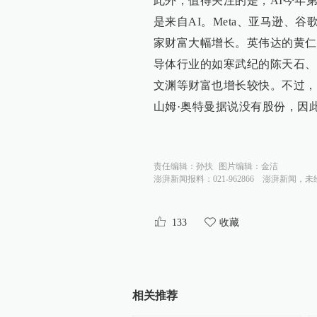
此外，值得关注的是，AI今年
是来自AI。Meta、亚马逊、谷
家财富大幅增长。英伟达的黄仁
导体行业的如寒武纪的陈天石、
文渊等财富也增长较快。不过，O
山姆·奥特曼据说没有股份，因
责任编辑：
孙扶
图片编辑：
金洁
澎湃新闻报料：021-962866
澎湃新闻，未
133
收藏
相关推荐