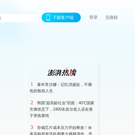
登录
下载客户端
无障碍
1
暮年常沙娜：记忆消逝处，不褪
色的敦煌人生
2
韩国“超高龄社会”切面：40℃国家
灾难状态下，2400名首尔老人还在巷
子里收废纸
3
存储芯片成本压力开始释放！余
承东称所有手机都要大规模涨价，否