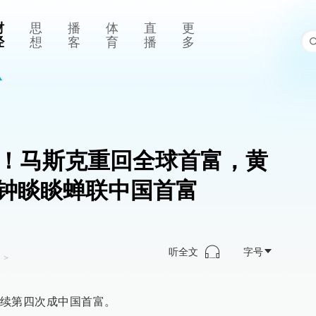
财
思
播
体
直
更
经
想
客
育
播
多
话！马斯克重回全球首富，黄
钟睒睒蝉联中国首富
听全文
字号
司
>
续第四次成中国首富。