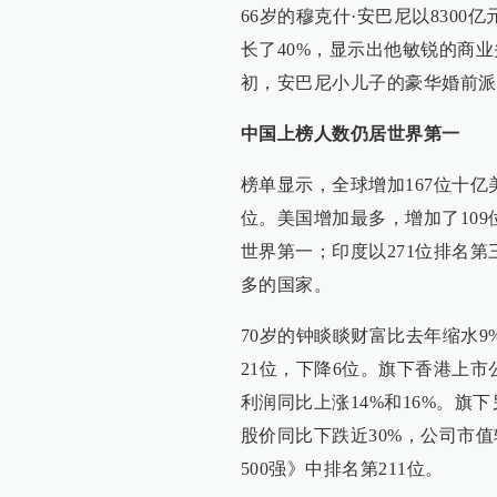
66岁的穆克什·安巴尼以830
长了40%，显示出他敏锐的商
初，安巴尼小儿子的豪华婚前派
中国上榜人数仍居世界第一
榜单显示，全球增加167位十亿
位。美国增加最多，增加了109位
世界第一；印度以271位排名
多的国家。
70岁的钟睒睒财富比去年缩水9
21位，下降6位。旗下香港上
利润同比上涨14%和16%。
股价同比下跌近30%，公司市值
500强》中排名第211位。