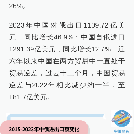
26%。
2023年中国对俄出口1109.72亿美
元，同比增长46.9%；中国自俄进口
1291.39亿美元，同比增长12.7%。近
六年以来中国在两方贸易中一直处于
贸易逆差，过去十二个月，中国贸易
逆差与2022年相比减少约一半，至
181.7亿美元。