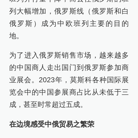
列大幅增加，俄罗斯线（俄罗斯和白
俄罗斯）成为中欧班列主要的目的
地。
为了进入俄罗斯销售市场，越来越多
的中国商人走出国门到俄罗斯参加商
业展会。2023年，莫斯科各种国际展
览会中的中国参展商占比从未低于三
成，甚至时常超过五成。
在边境感受中俄贸易之繁荣