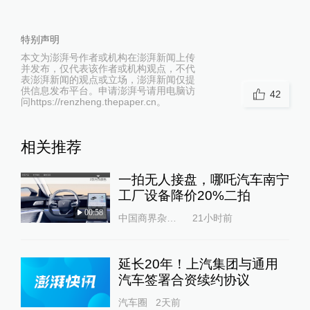
特别声明
本文为澎湃号作者或机构在澎湃新闻上传
并发布，仅代表该作者或机构观点，不代
表澎湃新闻的观点或立场，澎湃新闻仅提
供信息发布平台。申请澎湃号请用电脑访
42
问https://renzheng.thepaper.cn。
相关推荐
一拍无人接盘，哪吒汽车南宁
工厂设备降价20%二拍
00:58
中国商界杂志社
21小时前
延长20年！上汽集团与通用
汽车签署合资续约协议
汽车圈
2天前