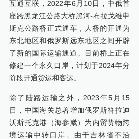
互通互联，2022年6月10日，中俄首
座跨黑龙江公路大桥黑河-布拉戈维申
斯克公路桥正式通车，大桥的开通为
东北地区和俄罗斯远东地区之间开辟
了新的国际运输通道。目前桥上正在
修建一个永久口岸，计划于2024年分
阶段开通货运和客运。
除了陆路运输之外，2023年5月15
日，中国海关总署增加俄罗斯符拉迪
沃斯托克港（海参崴）为内贸货物跨
境运输中转口岸。由于吉林省不沿