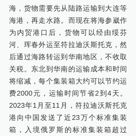
海，货物需要先从陆路运输到大连等
海港，再走水路。而现在将海参崴作
为内贸港口后，货物可以经由绥芬
河、珲春外运至符拉迪沃斯托克，然
后通过海路转运到华南地区，不收取
关税。东北到华南的运输成本和时间
将缩减，每个集装箱大约可以节约运
费2000元，运输时间节省2到4天。
2023年1月至11月，符拉迪沃斯托克
港向中国发送了近23万个标准集装
箱，入境俄罗斯的标准集装箱超过