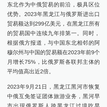
东北作为中俄贸易的前沿，极具区位
优势。2023年黑龙江与俄罗斯进出口
贸易额达到299亿美元，在黑龙江所有
的贸易国中连续九年排第一。同时，
根据俄方报道，与中国东北相邻的阿
穆尔州与中国的贸易额在2023年前9个
月增长75%，比俄罗斯各联邦主体的
平均值高出近2倍。
2023年9月21日，黑龙江黑河市恢复
中俄互免签证团体旅游业务，黑河早
市出现俄罗斯人跨黑龙江过境吃早