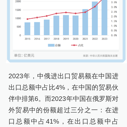
2023年，中俄进出口贸易额在中国进
出口总额中占比4%，在中国的贸易伙
伴中排第6。而2023年中国在俄罗斯对
外贸易中的份额超过三分之一：在进
口总额中占41%，在出口总额中占