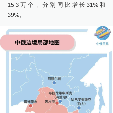
15.3万个，分别同比增长31%和
39%。