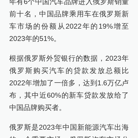
年有6个中国汽车品牌进入俄罗斯销量
前十名，中国品牌乘用车在俄罗斯新
车市场的份额从2022年的19%增至
2023年的51%。
根据俄罗斯外贸银行的数据，2023年
俄罗斯购买汽车的贷款发放总额比
2022年增加了一倍多，达到1.6万亿卢
布，其中近60%的新车贷款发放给了
中国品牌购买者。
俄罗斯是2023年中国新能源汽车出海