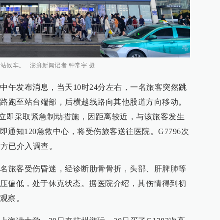
站候车。 澎湃新闻记者 钟常宇 摄
中午发布消息，当天10时24分左右，一名旅客突然跳
线路跑至站台端部，后横越线路向其他股道方向移动。
现后立即采取紧急制动措施，因距离较近，与该旅客发生
通知120急救中心，将受伤旅客送往医院。G7796次
警方已介入调查。
这名旅客受伤昏迷，经诊断肋骨骨折，头部、肝脾肺等
压偏低，处于休克状态。据医院介绍，其伤情得到初
观察。