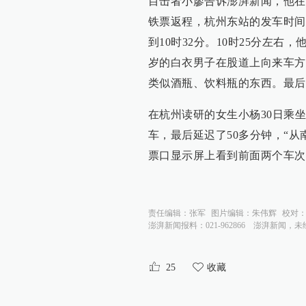
目击者小廖告诉澎湃新闻，他在上
铁票返程，杭州东站的发车时间
到10时32分。10时25分左
岁的白衣男子在股道上向来车方
类似酒瓶、饮料瓶的东西。最后
在杭州读研的女生小杨30日乘坐
车，最后延迟了50多分钟，“
票口显示屏上看到前面两个车次
责任编辑：
张军
图片编辑：
朱伟辉
校对
澎湃新闻报料：021-962866
澎湃新闻，未
25
收藏