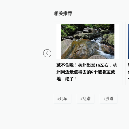
相关推荐
渡车空调故障致旅客闷热
藏不住啦！杭州出发1h左右，杭
春秋航空发布致歉公告
州周边最值得去的6个避暑宝藏
地，绝了！
#
列车
#
刮蹭
#
股道