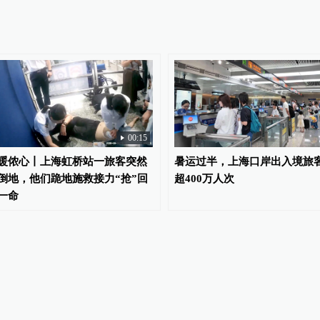
00:15
暖侬心丨上海虹桥站一旅客突然
暑运过半，上海口岸出入境旅
倒地，他们跪地施救接力“抢”回
超400万人次
一命