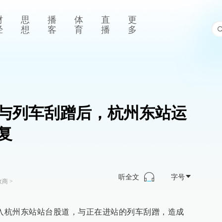
财
思
播
体
直
更
经
想
客
育
播
多
与列车刮蹭后，杭州东站运
复
听全文
字号
政商
>
跳入杭州东站站台股道，与正在进站的列车刮蹭，造成