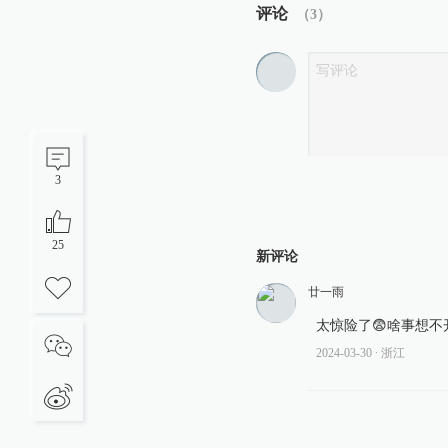
评论
（
3
）
3
25
新评论
廿一雨
太惊险了😨啥事想不
2024-03-30
∙ 浙江