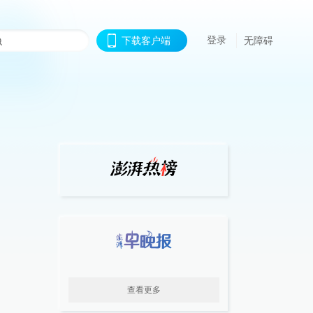
登录
下载客户端
无障碍
查看更多