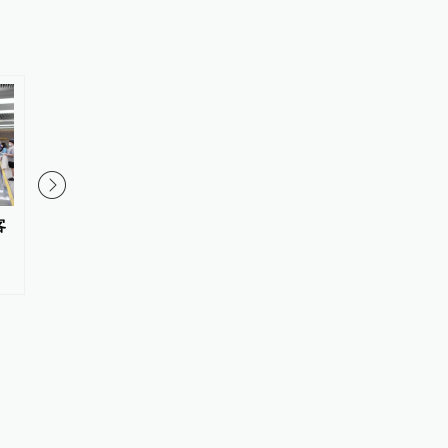
客
机场摆渡车空调故障致旅客闷热
藏不住啦！杭州出发1h
不适，春秋航空发布致歉公告
州周边最值得去的6个
地，绝了！