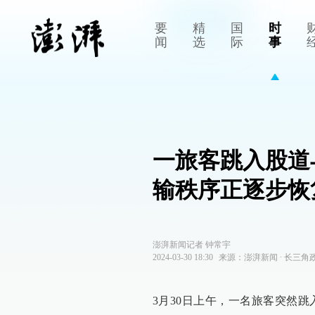
要
精
国
时
闻
选
际
事
一旅客跳入股道
输秩序正逐步恢
澎湃新闻记者 钟常宇
2024-03-30 18:30
来源：
澎湃新闻
∙
长三角
3月30日上午，一名旅客突然