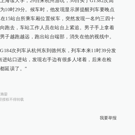
海读大学，29日来杭州游玩，30日买了G1382次高
为10时29分。候车时，他发现显示屏提醒列车要晚点
右，他在15站台所乘车厢位置候车，突然发现一名约三四十
向跑去，车站工作人员在站台上紧追。男子手上拿着
男子越跑越远，跑出站台端部，消失在他的视线中。
G184次列车从杭州东到德州东，列车本来11时39分发
从南进站口进站，发现右手边有很多人堵着，后来在检
都延误了。”
：
施鋆
经授权不得转载
我要举报