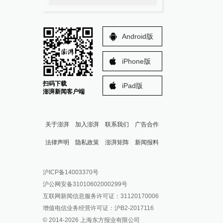
Android版
iPhone版
扫码下载
iPad版
澎湃新闻客户端
关于澎湃
加入澎湃
联系我们
广告合作
法律声明
隐私政策
澎湃矩阵
新闻报料
报料热线: 021-962866
澎湃新闻微博
沪ICP备14003370号
报料邮箱: news@thepaper.cn
澎湃新闻公众号
沪公网安备31010602000299号
澎湃新闻抖音号
互联网新闻信息服务许可证：31120170006
派生万物开放平台
增值电信业务经营许可证：沪B2-2017116
© 2014-
2026
上海东方报业有限公司
IP SHANGHAI