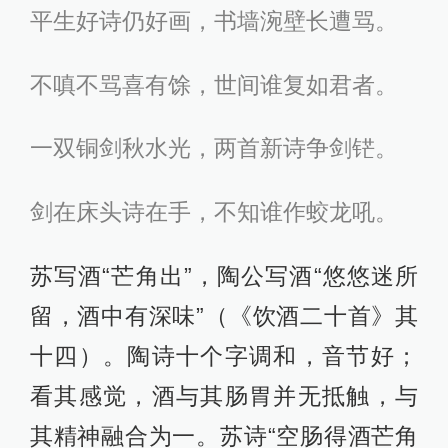
平生好诗仍好画，书墙涴壁长遭骂。
不嗔不骂喜有馀，世间谁复如君者。
一双铜剑秋水光，两首新诗争剑铓。
剑在床头诗在手，不知谁作蛟龙吼。
苏写酒“芒角出”，陶公写酒“悠悠迷所
留，酒中有深味”（《饮酒二十首》其
十四）。陶诗十个字调和，音节好；
看其感觉，酒与其肠胃并无抵触，与
其精神融合为一。苏诗“空肠得酒芒角