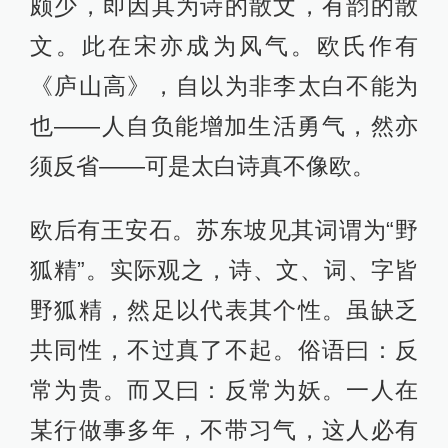
颇少，即因其为诗的散文，有韵的散
文。此在宋亦成为风气。欧氏作有
《庐山高》，自以为非李太白不能为
也——人自负能增加生活勇气，然亦
须反省——可是太白诗真不像欧。
欧后有王安石。苏东坡见其词谓为“野
狐精”。实际观之，诗、文、词、字皆
野狐精，然足以代表其个性。虽缺乏
共同性，不过真了不起。俗语曰：反
常为贵。而又曰：反常为妖。一人在
某行做事多年，不带习气，这人必有