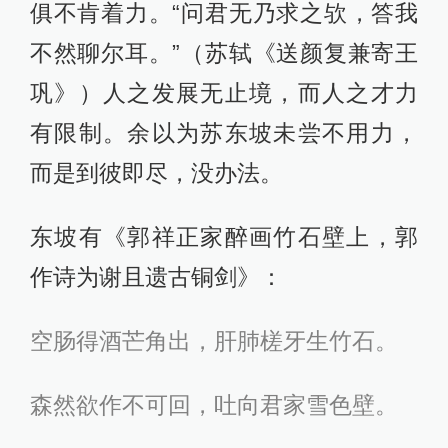
俱不肯着力。“问君无乃求之欤，答我
不然聊尔耳。”（苏轼《送颜复兼寄王
巩》）人之发展无止境，而人之才力
有限制。余以为苏东坡未尝不用力，
而是到彼即尽，没办法。
东坡有《郭祥正家醉画竹石壁上，郭
作诗为谢且遗古铜剑》：
空肠得酒芒角出，肝肺槎牙生竹石。
森然欲作不可回，吐向君家雪色壁。