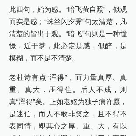
此四句，始为感。“暗飞萤自照”，似观
而实是感；“蛛丝闪夕霁”句太清楚，凡
清楚的皆出于观。“暗飞”句则是一种憧
憬，近于梦，此必定是感，似醉，是
模糊，而不是不清楚。
老杜诗有点“浑得”，而力量真厚、真
重、真大，压得住。后人不成，则
真“浑得”矣。正如老妪为独子病许愿，
是迷信，而人不敢非笑之，且不得不
表同情，即其心之厚、重、大，有以