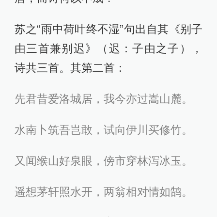
苏之“雨中荷叶终不湿”句出自其《别子
由三首兼别迟》（迟：子由之子），
诗共三首。其第二首：
先君昔爱洛城居，我今亦过嵩山麓。
水南卜筑吾岂敢，试向伊川买修竹。
又闻缑山好泉眼，傍市穿林泻冰玉。
遥想茅轩照水开，两翁相对情如鹄。