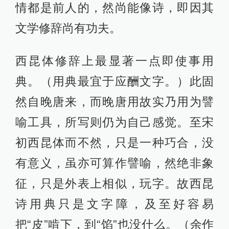
情都是前人的，然尚能像诗，即因其
文学修辞尚有功夫。
西昆体修辞上最显著一点即使事用
典。（用典最宜于应酬文字。）此固
然自晚唐来，而晚唐用故实乃用为譬
喻工具，所写则仍为自己感觉。至宋
初西昆体而不然，只是一种巧合，没
有意义，虽亦可算作譬喻，然绝非象
征，只是外表上相似，玩字。故西昆
诗用典只是文字障，及至好容易
把“皮”啃下，到“馅”也没什么。（余作