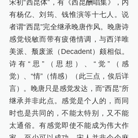
宋初“西昆体”，有《西昆酬唱集》，内
有杨亿、刘筠、钱惟演等十七人。说
者谓“西昆”完全继承晚唐作风。晚唐诗
感觉锐敏而带有疲倦情调，与西洋唯
美派、颓废派（Decadent）颇相似。
诗有“思”（思想）、“觉”（感
觉）、“情”（情感）（此三点，俟后详
言）。晚唐只是感觉发达，而“西昆”所
继承并非此点。感觉是个人的，而同
时也是共同的，不能太特别，又不能
太通俗。有感觉即使不能成为伟大作
家，至少可以成功。宋人并非个个麻