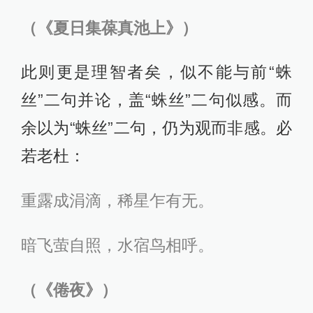
（《夏日集葆真池上》）
此则更是理智者矣，似不能与前“蛛
丝”二句并论，盖“蛛丝”二句似感。而
余以为“蛛丝”二句，仍为观而非感。必
若老杜：
重露成涓滴，稀星乍有无。
暗飞萤自照，水宿鸟相呼。
（《倦夜》）