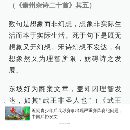
（《秦州杂诗二十首》其五）
数句是想象而非幻想，想象非实际生
活而本于实际生活。死于句下是既无
想象又无幻想。宋诗幻想不发达，有
想象然又为理智所限，妨碍诗之发
展。
东坡好为翻案文章，盖即因理智发
达，如其“武王非圣人也”（《武王
，
论》），然亦只是理智而非思想。思
你有权知道更多
下载APP
下载澎湃新闻客户端
想是平日酝酿含蓄后经一番滤净、渗