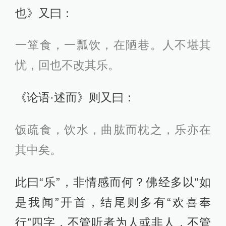
也》又曰：
一箪食，一瓢饮，在陋巷。人不堪其
忧，回也不改其乐。
《论语·述而》则又曰：
饭疏食，饮水，曲肱而枕之，乐亦在
其中矣。
此曰“乐”，非情感而何？佛经多以“如
是我闻”开首，结尾则多有“欢喜奉
行”四字，不管听者为人或非人，不管