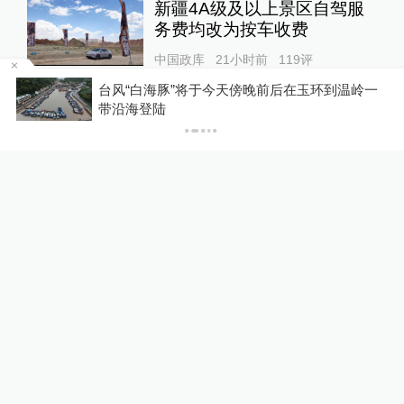
新疆4A级及以上景区自驾服
务费均改为按车收费
中国政库
21小时前
119
评
台风“白海豚”将于今天傍晚前后在玉环到温岭一
P
带沿海登陆
“青海和兰州在抢一碗面？”青
海媒体：这种说法，格局小了
中国政库
18小时前
78
评
蓝厅观察丨被中方反制的7家
美国实体有何来头？
全球速报
17小时前
34
评
美上诉法院叫停白宫宴会厅施
工，特朗普怒了：国家耻辱！
00:34
World湃
23小时前
56
评