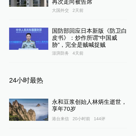
再次走向被告席
大国外交
2天前
国防部回应日本新版《防卫白
皮书》：炒作所谓“中国威
胁”，完全是贼喊捉贼
澎湃防务
4天前
24小时最热
永和豆浆创始人林炳生逝世，
享年70岁
港台来信
20小时前
144
评