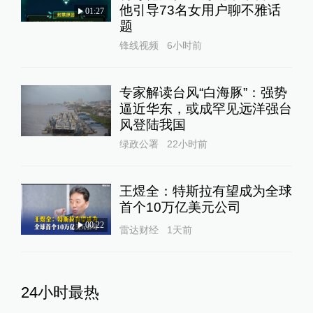
他引导73名女用户聊不雅话
01:27
题
锋线视频
6小时前
专家解读台风“白海豚”：强势
逼近华东，或成罕见远洋强台
风登陆我国
绿政公署
22小时前
王煜全：特斯拉有望成为全球
首个10万亿美元公司
00:22
雷达财经
1天前
24小时最热