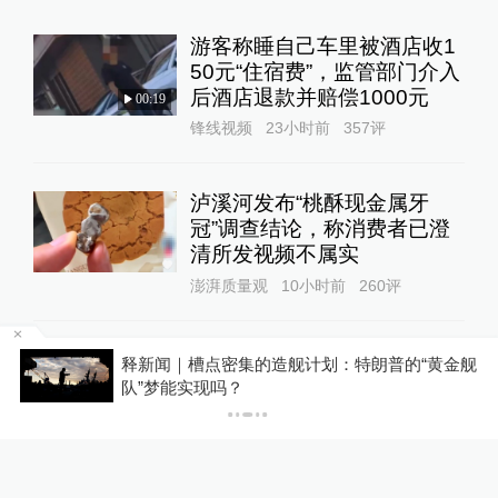
游客称睡自己车里被酒店收1
50元“住宿费”，监管部门介入
后酒店退款并赔偿1000元
00:19
锋线视频
23小时前
357
评
泸溪河发布“桃酥现金属牙
冠”调查结论，称消费者已澄
清所发视频不属实
澎湃质量观
10小时前
260
评
东航国内客票提前14天可免
？
释新闻｜槽点密集的造舰计划：特朗普的“黄金舰
费退改，其他航司如何规定？
队”梦能实现吗？
10%公司
5小时前
87
评
扫描“主播”｜主播利用未成年