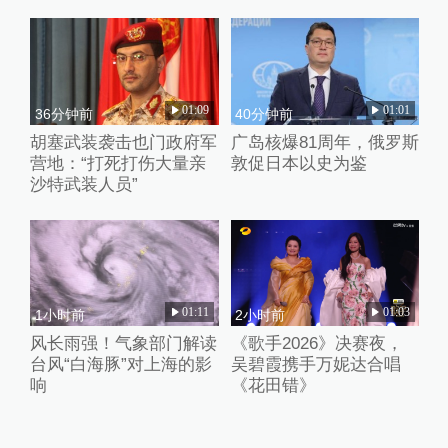
01:09
01:01
36分钟前
40分钟前
胡塞武装袭击也门政府军
广岛核爆81周年，俄罗斯
营地：“打死打伤大量亲
敦促日本以史为鉴
沙特武装人员”
01:11
01:03
1小时前
2小时前
风长雨强！气象部门解读
《歌手2026》决赛夜，
台风“白海豚”对上海的影
吴碧霞携手万妮达合唱
响
《花田错》