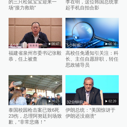
的三只松鼠宝宝迎来一
李在明，这位韩国总统拿
场“接力救助”
起手机自拍合影
00:47
00:36
4小时前
5小时前
福建省泉州市委书记张毅
高校任免通知引关注：科
恭，任上被查
长、主任自愿辞职，转任
思政辅导员
00:23
02:20
5小时前
32分钟前
泰国校园枪击案已致6死
伊朗总统：“美国惊讶于
23伤，总理阿努廷到场致
伊朗还没崩溃”
歉，“非常悲痛！”