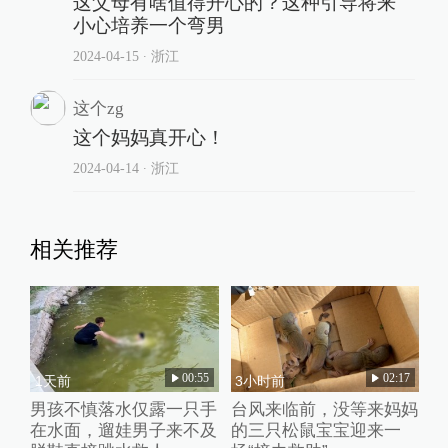
这父母有啥值得开心的？这种引导将来
小心培养一个弯男
2024-04-15
∙ 浙江
这个zg
这个妈妈真开心！
2024-04-14
∙ 浙江
相关推荐
00:55
02:17
1天前
3小时前
男孩不慎落水仅露一只手
台风来临前，没等来妈妈
在水面，遛娃男子来不及
的三只松鼠宝宝迎来一