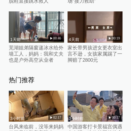
脱鞋直接跳水救人
场“接力救助”
00:46
00:19
1天前
4天前
芜湖姐弟隔窗递冰水给外
家长带男孩进女更衣室出
墙工人，妈妈：我和丈夫
言不逊，女孩家属踢了一
也是户外高空从业者
脚赔了2800元
热门推荐
02:17
00:17
3小时前
3小时前
台风来临前，没等来妈妈
中国游客打卡景福宫偶遇