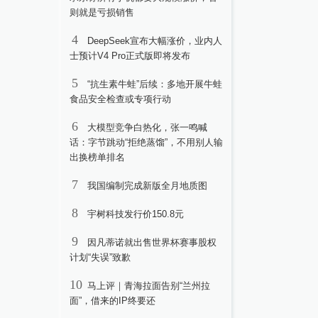
则就是亏损销售
4
DeepSeek宣布大幅涨价，业内人
士预计V4 Pro正式版即将发布
5
“抗生素牛蛙”后续：多地开展牛蛙
食品安全检查或专项行动
6
大模型竞争白热化，张一鸣喊
话：字节跳动“拒绝蒸馏”，不用别人输
出换榜单排名
7
我国编制完成新版全月地质图
8
宇树科技发行价150.8元
9
因凡蒂诺就出售世界杯赛事股权
计划“失误”致歉
10
马上评｜青海拉面告别“兰州拉
面”，借来的IP终要还