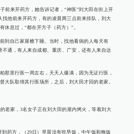
女子前来开药方，她告诉记者，“神医”刘大田在街上开
排队找他前来开药方，有的凌晨两三点前来排队，刘大
有休息过，“都在开方子（药方）”。
前到自己家屋檐下睡。当时，找他看病的人每天有
水泄不通，有人来自成都、重庆、广安，还有人来自达
柏那里行医一周左右，天天人爆满，因为无证行医，
督大队取缔其行医场所，之后，刘大田才回的老家。
大田的老家，3名女子正在刘大田的屋内烤火，等着刘大
开到药方，（29日）早晨没有吃早饭，中午饭和晚饭