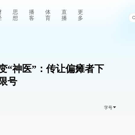
财
思
播
体
直
更
经
想
客
育
播
多
变“神医”：传让偏瘫者下
限号
字号