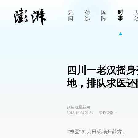
要
精
国
时
闻
选
际
事
四川一老汉摇身
地，排队求医还
张杨/红星新闻
2018-12-03 22:34
绿政公署
>
“神医”刘大田现场开药方。