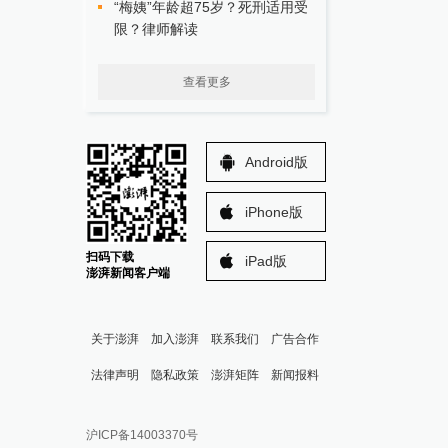
“梅姨”年龄超75岁？死刑适用受
限？律师解读
查看更多
Android版
iPhone版
扫码下载
iPad版
澎湃新闻客户端
关于澎湃
加入澎湃
联系我们
广告合作
法律声明
隐私政策
澎湃矩阵
新闻报料
报料热线: 021-962866
澎湃新闻微博
沪ICP备14003370号
报料邮箱: news@thepaper.cn
澎湃新闻公众号