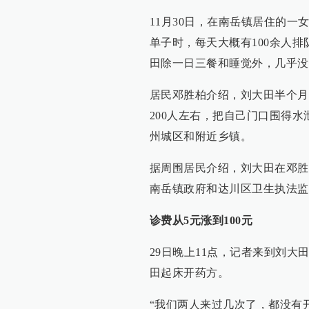
11月30日，在南岳镇居住的一
单子时，每天大概有100余人
田除一日三餐和睡觉外，几乎没
居民邓胜柏介绍，刘大田半个月
200人左右，把自己门口围得
州城区和附近乡镇。
据周围居民介绍，刘大田在邓胜
南岳镇政府和达川区卫生执法监
诊费从5元涨到100元
29日晚上11点，记者来到刘
田起床开药方。
“我们两人来过几次了，都没有