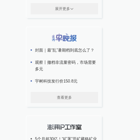
展开更多
封面｜最“乱”暑期档到底怎么了？
观察丨撤档非流量密码，市场需要
多元
宇树科技发行价150.8元
查看更多
5个月超30亿！“矿茅”开矿藏格矿业