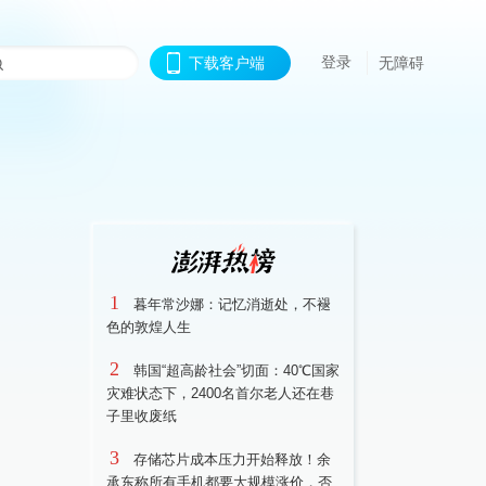
登录
下载客户端
无障碍
1
暮年常沙娜：记忆消逝处，不褪
色的敦煌人生
2
韩国“超高龄社会”切面：40℃国家
灾难状态下，2400名首尔老人还在巷
子里收废纸
3
存储芯片成本压力开始释放！余
承东称所有手机都要大规模涨价，否