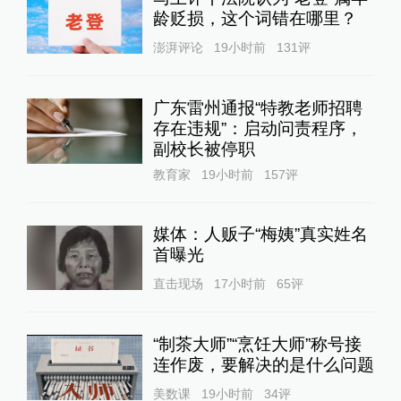
龄贬损，这个词错在哪里？
澎湃评论
19小时前
131
评
广东雷州通报“特教老师招聘
存在违规”：启动问责程序，
副校长被停职
教育家
19小时前
157
评
媒体：人贩子“梅姨”真实姓名
首曝光
直击现场
17小时前
65
评
“制茶大师”“烹饪大师”称号接
连作废，要解决的是什么问题
美数课
19小时前
34
评