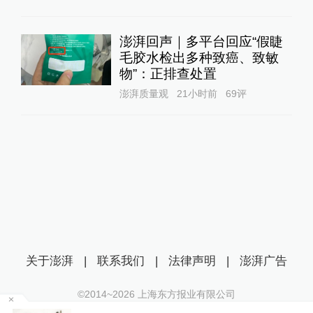
澎湃回声｜多平台回应“假睫
毛胶水检出多种致癌、致敏
物”：正排查处置
澎湃质量观
21小时前
69
评
关于澎湃
|
联系我们
|
法律声明
|
澎湃广告
©2014~
2026
上海东方报业有限公司
沪ICP证：沪B2-20170116 | 沪ICP备14003370号