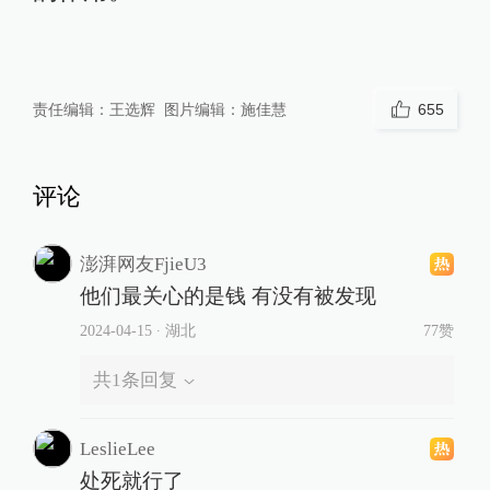
责任编辑：
王选辉
图片编辑：
施佳慧
655
评论
澎湃网友FjieU3
他们最关心的是钱 有没有被发现
2024-04-15
∙ 湖北
77赞
共
1
条回复
LeslieLee
处死就行了