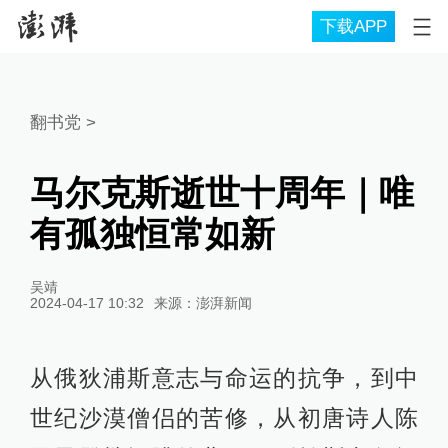
下载APP
翻书党
>
马尔克斯逝世十周年｜唯
有孤独恒常如新
吴靖
2024-04-17 10:32
来源：
澎湃新闻
从俄狄浦斯意志与命运的抗争，到中
世纪沙漠僧侣的苦修，从初唐诗人陈