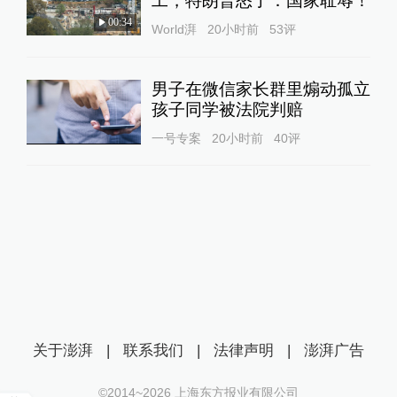
工，特朗普怒了：国家耻辱！
00:34
World湃
20小时前
53
评
男子在微信家长群里煽动孤立
孩子同学被法院判赔
一号专案
20小时前
40
评
关于澎湃
|
联系我们
|
法律声明
|
澎湃广告
©2014~
2026
上海东方报业有限公司