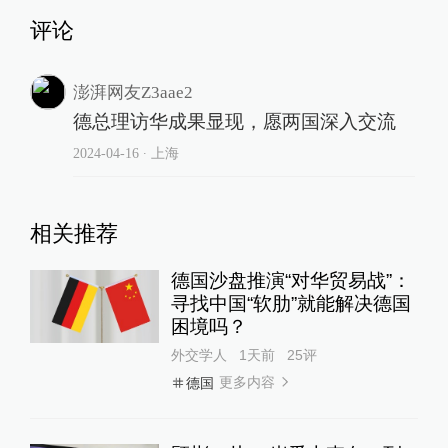
评论
澎湃网友Z3aae2
德总理访华成果显现，愿两国深入交流
2024-04-16
∙ 上海
相关推荐
德国沙盘推演“对华贸易战”：
寻找中国“软肋”就能解决德国
困境吗？
外交学人
1天前
25
评
更多内容
德国