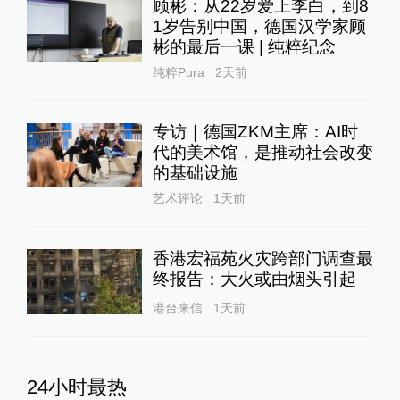
顾彬：从22岁爱上李白，到8
1岁告别中国，德国汉学家顾
彬的最后一课 | 纯粹纪念
纯粹Pura
2天前
专访｜德国ZKM主席：AI时
代的美术馆，是推动社会改变
的基础设施
艺术评论
1天前
香港宏福苑火灾跨部门调查最
终报告：大火或由烟头引起
港台来信
1天前
24小时最热