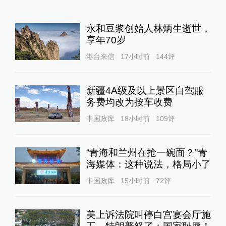
永和豆浆创始人林炳生逝世，
享年70岁
港台来信
17小时前
144
评
新疆4A级及以上景区自驾服
务费均改为按车收费
中国政库
18小时前
109
评
“青海和兰州在抢一碗面？”青
海媒体：这种说法，格局小了
中国政库
15小时前
72
评
美上诉法院叫停白宫宴会厅施