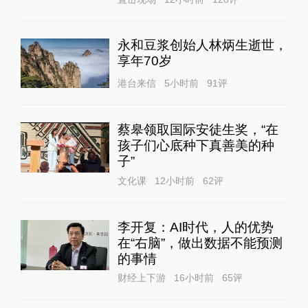
永和豆浆创始人林炳生逝世，
享年70岁
港台来信
5小时前
91
评
蔡皋领取国际安徒生奖，“在
孩子们心底种下真善美的种
子”
文化课
12小时前
62
评
李开复：AI时代，人的优势
在“右脑”，做出数据不能预测
的事情
财经上下游
16小时前
65
评