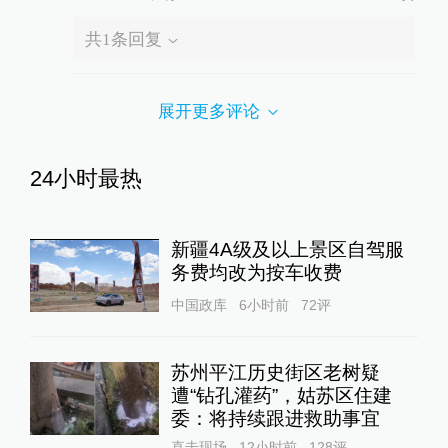
共
1
条回复
展开更多评论
24小时最热
新疆4A级及以上景区自驾服
务费均改为按车收费
中国政库
6小时前
72
评
苏州平江历史街区老树疑
遭“钻孔灌药”，姑苏区住建
委：将持续跟进救助事宜
直击现场
12小时前
128
评