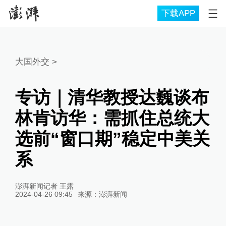
下载APP
大国外交
>
专访｜清华教授达巍谈布
林肯访华：需抓住总统大
选前“窗口期”稳定中美关
系
澎湃新闻记者 王露
2024-04-26 09:45
来源：
澎湃新闻