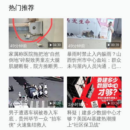
热门推荐
04:30
00:39
49分钟前
49分钟前
家属称医院拖把池“自然
暴雨时禁止入内躲雨？山
倒地”碎裂致男童左大腿
西忻州市中心血站：群众
肌腱断裂，院方推断男童
未与屋内人员沟通，已批
系踩踏池子后重心失衡滑
评教育工作人员
倒
00:20
03:56
48分钟前
2小时前
男子遭遇车祸被卷入车
释疑｜建多少数据中心才
底，贵州毕节一众 “抬车
够？美国AI基建热潮撞
侠” 火速集结救人
上“社区保卫战”