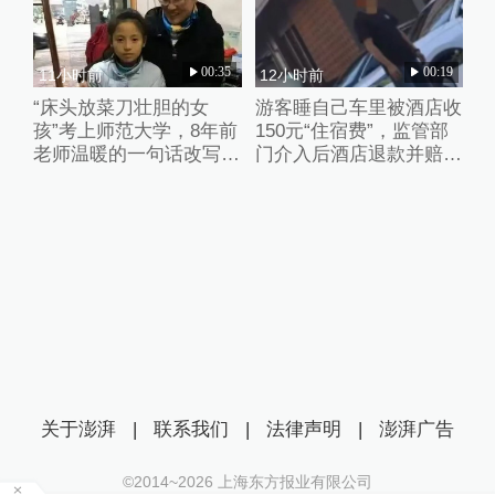
00:35
00:19
11小时前
12小时前
“床头放菜刀壮胆的女
游客睡自己车里被酒店收
孩”考上师范大学，8年前
150元“住宿费”，监管部
老师温暖的一句话改写了
门介入后酒店退款并赔偿
她的人生
1000元
关于澎湃
|
联系我们
|
法律声明
|
澎湃广告
©2014~
2026
上海东方报业有限公司