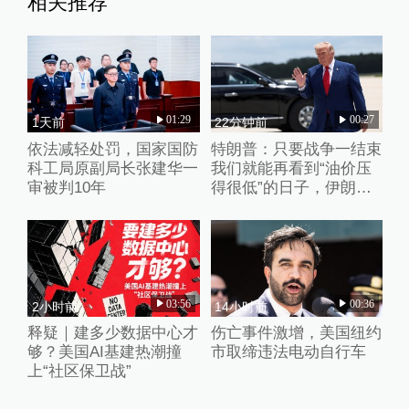
相关推荐
01:29
00:27
1天前
22分钟前
依法减轻处罚，国家国防
特朗普：只要战争一结束
科工局原副局长张建华一
我们就能再看到“油价压
审被判10年
得很低”的日子，伊朗撑
不了多久
03:56
00:36
2小时前
14小时前
释疑｜建多少数据中心才
伤亡事件激增，美国纽约
够？美国AI基建热潮撞
市取缔违法电动自行车
上“社区保卫战”