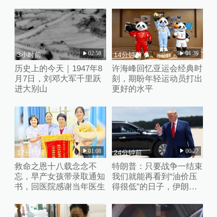
02:58
01:39
3小时前
14分钟前
历史上的今天｜1947年8
许海峰回忆亚运会经典时
月7日，刘邓大军千里跃
刻，期盼年轻运动员打出
进大别山
更好的水平
01:08
00:27
17分钟前
24分钟前
救命之恩十八载念念不
特朗普：只要战争一结束
忘，早产女孩带录取通知
我们就能再看到“油价压
书，回医院感谢当年医生
得很低”的日子，伊朗撑
不了多久