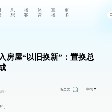
财
思
播
体
直
更
经
想
客
育
播
多
入房屋“以旧换新”：置换总
成
听全文
字号
政商
>
新”。