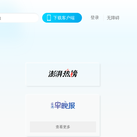
登录
下载客户端
无障碍
查看更多