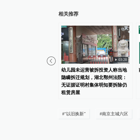
相关推荐
03:28
任南京邮电大学党委副书
幼儿园未运营被拆投资人称当地
长
隐瞒拆迁规划，湖北鄂州法院：
无证据证明村集体明知要拆除仍
租赁房屋
#
“以旧换新”
#
南京主城六区