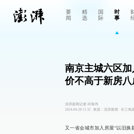
要
精
国
时
闻
选
际
事
南京主城六区加
价不高于新房八
澎湃新闻记者 邱海鸿
2024-04-28 11:32
来源：
澎湃新闻
∙
长三角
又一省会城市加入房屋“以旧换