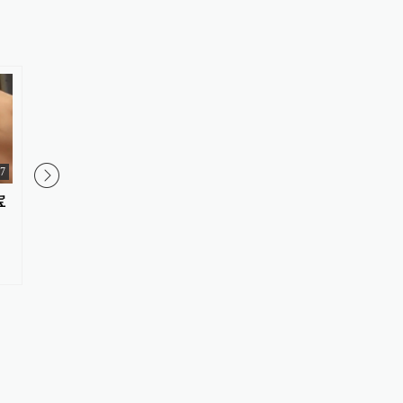
27
宝
肖甫已任南京邮电大学党委副书
幼儿园未运营被拆投资
记、校长
隐瞒拆迁规划，湖北鄂
无证据证明村集体明知
租赁房屋