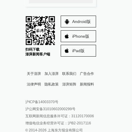
Android版
iPhone版
扫码下载
iPad版
澎湃新闻客户端
关于澎湃
加入澎湃
联系我们
广告合作
法律声明
隐私政策
澎湃矩阵
新闻报料
报料热线: 021-962866
澎湃新闻微博
沪ICP备14003370号
报料邮箱: news@thepaper.cn
澎湃新闻公众号
沪公网安备31010602000299号
澎湃新闻抖音号
互联网新闻信息服务许可证：31120170006
派生万物开放平台
增值电信业务经营许可证：沪B2-2017116
© 2014-
2026
上海东方报业有限公司
IP SHANGHAI