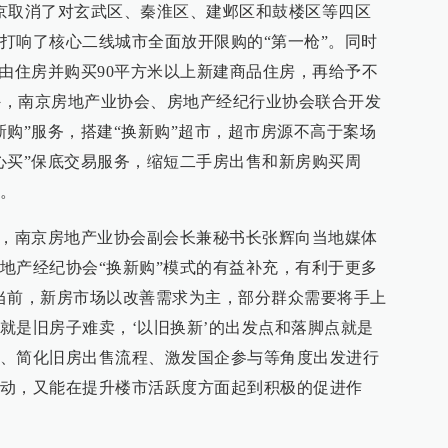
京取消了对玄武区、秦淮区、建邺区和鼓楼区等四区
打响了核心二线城市全面放开限购的“第一枪”。同时
自由住房并购买90平方米以上新建商品住房，再给予不
另外，南京房地产业协会、房地产经纪行业协会联合开发
新购”服务，搭建“换新购”超市，超市房源不高于案场
心买”保底交易服务，缩短二手房出售和新房购买周
。
动，南京房地产业协会副会长兼秘书长张辉向当地媒体
地产经纪协会“换新购”模式的有益补充，有利于更多
当前，新房市场以改善需求为主，部分群众需要将手上
就是旧房子难卖，‘以旧换新’的出发点和落脚点就是
、简化旧房出售流程、激发国企参与等角度出发进行
动，又能在提升楼市活跃度方面起到积极的促进作