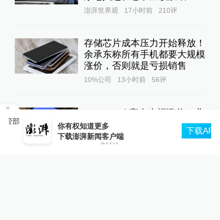
澎湃世界观
17小时前
210
评
存储芯片成本压力开始释放！
余承东称所有手机都要大规模
涨价，否则就是亏损销售
10%公司
13小时前
56
评
DeepSeek宣布大幅涨价，业
管部
内人士预计V4 Pro正式版即
你有权知道更多
下载APP
将发布
下载澎湃新闻客户端
10%公司
14小时前
69
评
“抗生素牛蛙”后续：多地开展
牛蛙食品安全检查或专项行动
澎湃质量观
16小时前
122
评