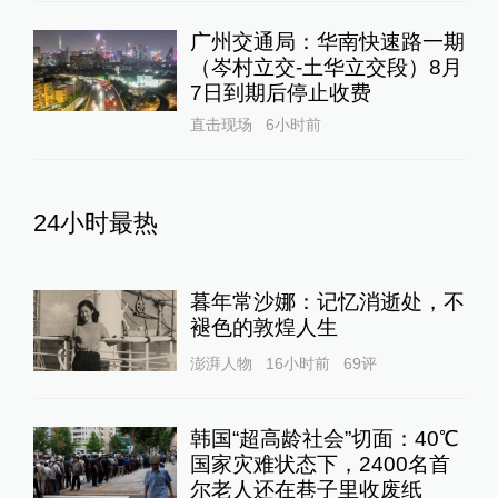
广州交通局：华南快速路一期
（岑村立交-土华立交段）8月
7日到期后停止收费
直击现场
6小时前
24小时最热
暮年常沙娜：记忆消逝处，不
褪色的敦煌人生
澎湃人物
16小时前
69
评
韩国“超高龄社会”切面：40℃
国家灾难状态下，2400名首
尔老人还在巷子里收废纸