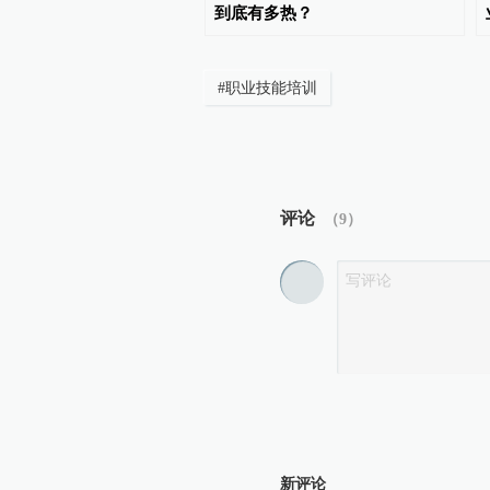
连胜提前出线
到底有多热？
#
职业技能培训
评论
（
9
）
新评论