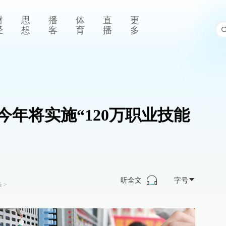
财
思
播
体
直
更
经
想
客
育
播
多
年将实施“120万职业技能
听全文
字号
条
>