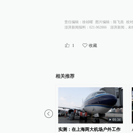
责任编辑：
徐祯曜
图片编辑：
陈飞燕
校
澎湃新闻报料：021-962866
澎湃新闻，未
1
收藏
相关推荐
01:34
日之星冠军杯：中国U17
实测：在上海两大机场户外工作