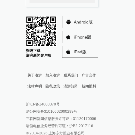
Android版
iPhone版
扫码下载
iPad版
澎湃新闻客户端
关于澎湃
加入澎湃
联系我们
广告合作
法律声明
隐私政策
澎湃矩阵
新闻报料
报料热线: 021-962866
澎湃新闻微博
沪ICP备14003370号
报料邮箱: news@thepaper.cn
澎湃新闻公众号
沪公网安备31010602000299号
澎湃新闻抖音号
互联网新闻信息服务许可证：31120170006
派生万物开放平台
增值电信业务经营许可证：沪B2-2017116
© 2014-
2026
上海东方报业有限公司
IP SHANGHAI