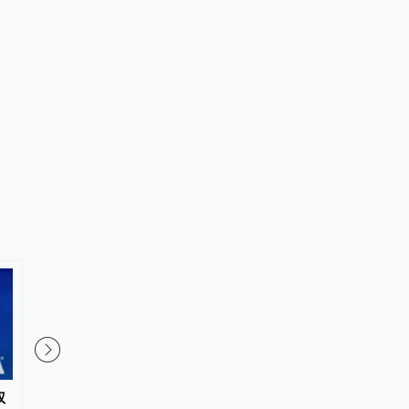
权
上海明日之星冠军杯：中国U17
实测：在上海两大机场