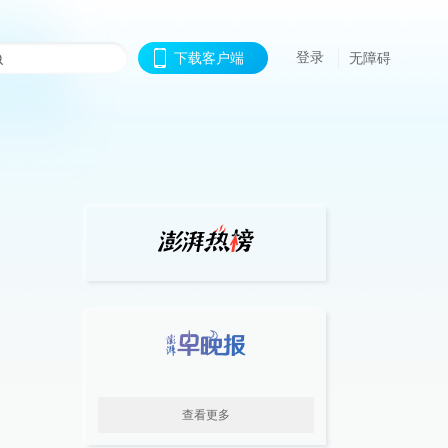
登录
下载客户端
无障碍
查看更多