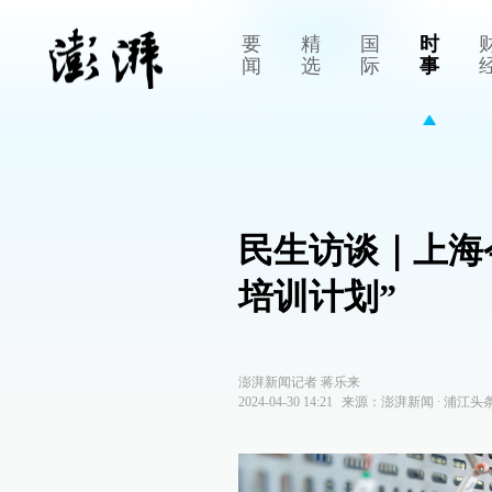
要
精
国
时
闻
选
际
事
民生访谈｜上海今
培训计划”
澎湃新闻记者 蒋乐来
2024-04-30 14:21
来源：
澎湃新闻
∙
浦江头