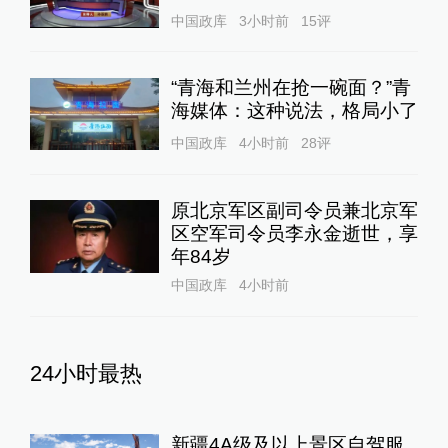
中国政库
3小时前
15
评
“青海和兰州在抢一碗面？”青
海媒体：这种说法，格局小了
中国政库
4小时前
28
评
原北京军区副司令员兼北京军
区空军司令员李永金逝世，享
年84岁
中国政库
4小时前
24小时最热
新疆4A级及以上景区自驾服