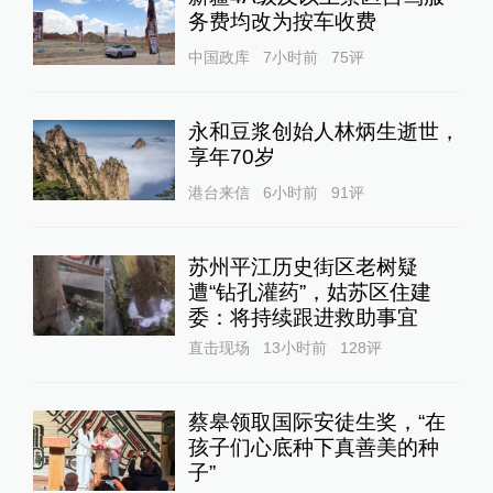
务费均改为按车收费
中国政库
7小时前
75
评
永和豆浆创始人林炳生逝世，
享年70岁
港台来信
6小时前
91
评
苏州平江历史街区老树疑
遭“钻孔灌药”，姑苏区住建
委：将持续跟进救助事宜
直击现场
13小时前
128
评
蔡皋领取国际安徒生奖，“在
孩子们心底种下真善美的种
子”