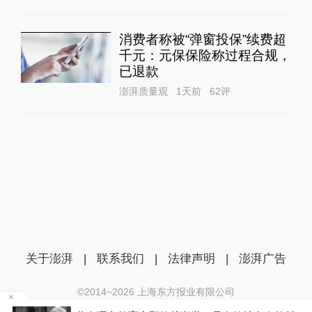
消费者称被“弹窗投保”续费超
千元：元保保险称过程合规，
已退款
澎湃质量观
1天前
62
评
关于澎湃
|
联系我们
|
法律声明
|
澎湃广告
©2014~
2026
上海东方报业有限公司
沪ICP证：沪B2-20170116 | 沪ICP备14003370号