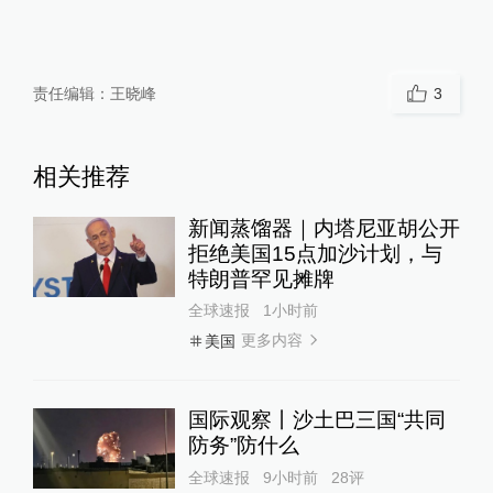
责任编辑：
王晓峰
3
相关推荐
新闻蒸馏器｜内塔尼亚胡公开
拒绝美国15点加沙计划，与
特朗普罕见摊牌
全球速报
1小时前
更多内容
美国
国际观察丨沙土巴三国“共同
防务”防什么
全球速报
9小时前
28
评