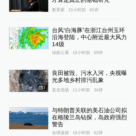
教育家
15小时前
65
评
台风“白海豚”在浙江台州玉环
沿海登陆，中心附近最大风力
14级
绿政公署
18小时前
59
评
良田被毁、污水入河，央视曝
光多地乡村排污乱象
1
直击现场
11小时前
34
评
与特朗普关联的美石油公司拟
在格陵兰岛钻探，岛政府强烈
警告
全球速报
18小时前
62
评