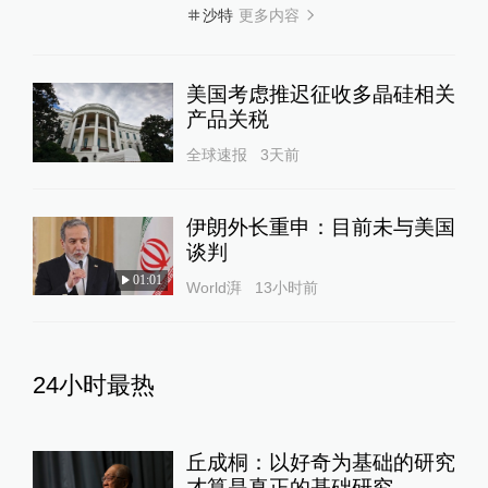
更多内容
沙特
美国考虑推迟征收多晶硅相关
产品关税
全球速报
3天前
伊朗外长重申：目前未与美国
谈判
01:01
World湃
13小时前
24小时最热
丘成桐：以好奇为基础的研究
才算是真正的基础研究