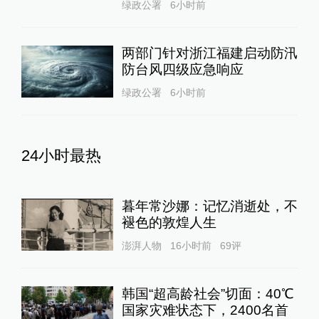
绿政公署
6小时前
两部门针对浙江福建启动防汛
防台风四级应急响应
绿政公署
6小时前
24小时最热
暮年常沙娜：记忆消逝处，不
褪色的敦煌人生
澎湃人物
16小时前
69
评
韩国“超高龄社会”切面：40℃
国家灾难状态下，2400名首