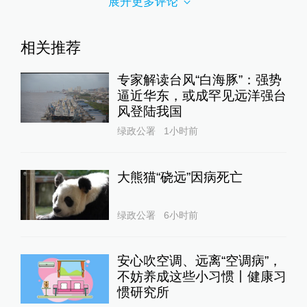
展开更多评论
相关推荐
专家解读台风“白海豚”：强势
逼近华东，或成罕见远洋强台
风登陆我国
绿政公署
1小时前
大熊猫“硗远”因病死亡
绿政公署
6小时前
安心吹空调、远离“空调病”，
不妨养成这些小习惯丨健康习
惯研究所