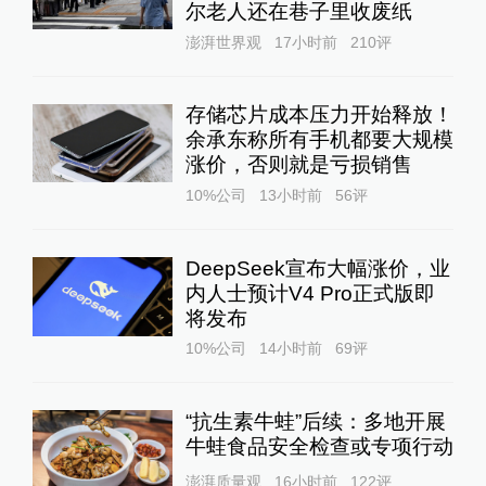
尔老人还在巷子里收废纸
澎湃世界观
17小时前
210
评
存储芯片成本压力开始释放！
余承东称所有手机都要大规模
涨价，否则就是亏损销售
10%公司
13小时前
56
评
DeepSeek宣布大幅涨价，业
内人士预计V4 Pro正式版即
将发布
10%公司
14小时前
69
评
“抗生素牛蛙”后续：多地开展
牛蛙食品安全检查或专项行动
澎湃质量观
16小时前
122
评