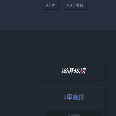
#
车牌
#
电子警察
00:51
上海轨交21号线建设迎重要节
点，“争取与上海东站同步开通”
查看更多