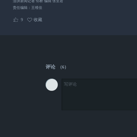
澎湃新闻记者 邹桥 编辑 张呈君
责任编辑：
王维佳
9
收藏
评论
（
6
）