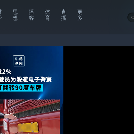
财
思
播
体
直
更
经
想
客
育
播
多