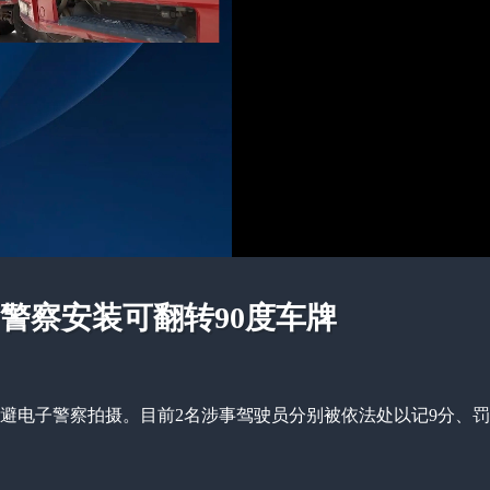
子警察安装可翻转90度车牌
逃避电子警察拍摄。目前2名涉事驾驶员分别被依法处以记9分、罚款