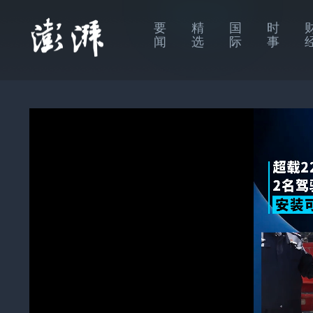
要
精
国
时
闻
选
际
事