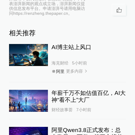
表澎湃新闻的观点或立场，澎湃新闻仅提
供信息发布平台。申请澎湃号请用电脑访
问https://renzheng.thepaper.cn。
相关推荐
AI博主站上风口
海克财经
5小时前
更多内容
阿里
年薪千万不如估值百亿，AI大
神“看不上”大厂
财经故事荟
7小时前
阿里Qwen3.8正式发布：总