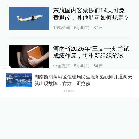
东航国内客票提前14天可免
费退改，其他航司如何规定？
10%公司
6小时前
87
评
河南省2026年“三支一扶”笔试
成绩作废，将重新组织笔试
中国政库
5小时前
34
评
为
湖南衡阳蒸湘区住建局民生服务热线刚开通两天
就出现故障，官方：正抢修
扫描“主播”｜主播利用未成年
人喊网友“爸爸”博流量，“母女
合拍”多账号被封禁
1
直击现场
12小时前
150
评
U17国足三连胜晋级明日之星
半决赛，定位球成最大亮点