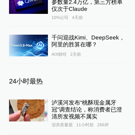
参数量2.4万亿，第三方榜单
仅次于Claude
10%公司
4天前
千问迎战Kimi、DeepSeek，
阿里的胜算在哪？
AIX财经
2天前
24小时最热
泸溪河发布“桃酥现金属牙
冠”调查结论，称消费者已澄
清所发视频不属实
澎湃质量观
11小时前
266
评