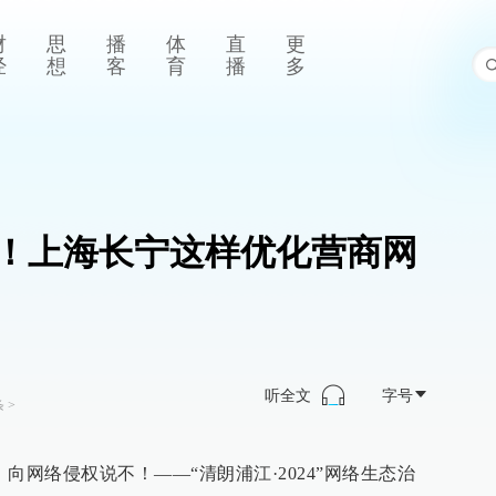
财
思
播
体
直
更
经
想
客
育
播
多
！上海长宁这样优化营商网
听全文
字号
条
>
，向网络侵权说不！——“清朗浦江·2024”网络生态治