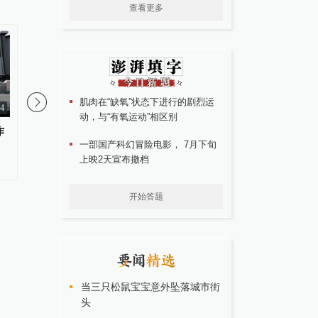
查看更多
肌肉在“缺氧”状态下进行的剧烈运
34
动，与“有氧运动”相区别
作
台风“白海豚”将趋向浙江中南
“这就是上海的温度”，
一部国产科幻冒险电影， 7月下旬
部，对上海天气有何影响？
鼠掉在滚烫的路面上，
上映2天宣布撤档
接力救助
开始答题
当三只松鼠宝宝意外坠落城市街
头