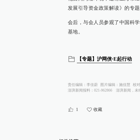
发展引导资金政策解读》的专题
会后，与会人员参观了中国科学
基地。
【专题】沪网侠·E起行动
责任编辑：
李佳蔚
图片编辑：
施佳慧
校
澎湃新闻报料：021-962866
澎湃新闻，未
1
收藏