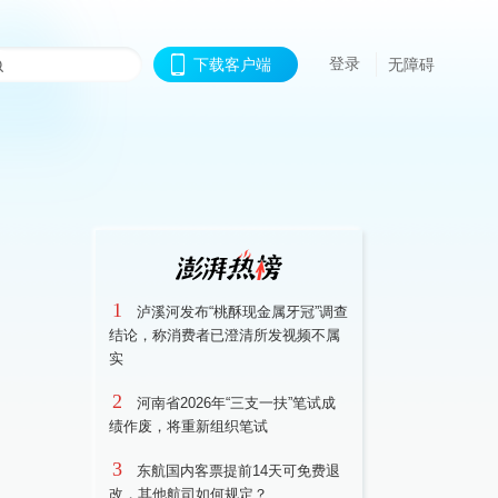
登录
下载客户端
无障碍
1
泸溪河发布“桃酥现金属牙冠”调查
结论，称消费者已澄清所发视频不属
实
2
河南省2026年“三支一扶”笔试成
绩作废，将重新组织笔试
3
东航国内客票提前14天可免费退
改，其他航司如何规定？