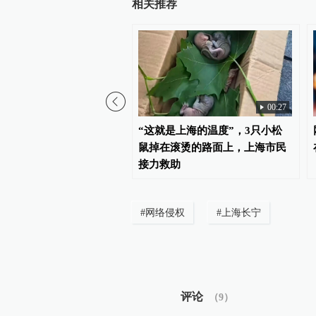
相关推荐
00:27
白海豚”将趋向浙江中南
“这就是上海的温度”，3只小松
上海天气有何影响？
鼠掉在滚烫的路面上，上海市民
接力救助
#
网络侵权
#
上海长宁
评论
（
9
）