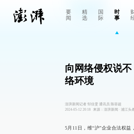
要
精
国
时
闻
选
际
事
向网络侵权说不
络环境
澎湃新闻记者 邹佳雯 通讯员 陈容超
2024-05-12 20:18
来源：
澎湃新闻
∙
浦江头
5月11日，维“沪”企业合法权益