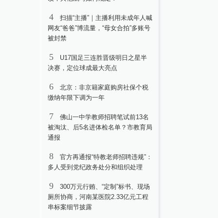
4
扫描“主播”｜主播利用未成年人喊
网友“爸爸”博流量，“母女合拍”多账号
被封禁
5
U17国足三连胜晋级明日之星半
决赛，定位球成最大亮点
6
北京：非京籍家庭购房社保个税
缴纳年限下调为一年
7
佛山一中学教师招聘笔试前13名
被淘汰、后5名进体检名单？市教育局
通报
8
官方再通报“特教老师招聘违规”：
多人受到党纪政务处分和组织处理
9
300万元行贿、“定制”标书、现场
厕所协商，河南某医院2.33亿元工程
串标案细节披露