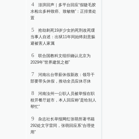
4
澎湃回声｜多平台回应“假睫毛胶
水检出多种致癌、致敏物”：正排查处
置
5
抢劫刺死19岁少女的死刑改死缓
当事人自述：出狱11年间始终刻意躲
避被害人家属
6
联合国教科文组织确认北京为
2029年“世界建筑之都”
7
河南出台带薪休假新政：领导干
部要带头休假，推动全员应休尽休
8
河南汝州一公职人员被举报在职
校开餐厅超市，本人回应称“是给别人
帮忙”
9
杂志社长举报网红张萌所著书籍
292处文字雷同，张萌回应系“合理使
用”