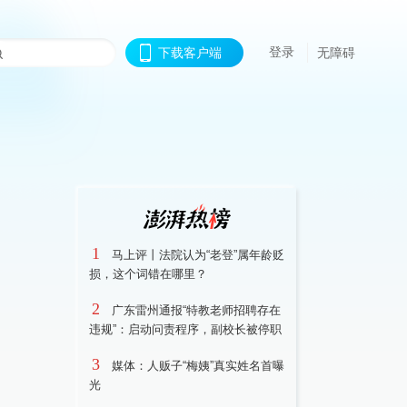
登录
下载客户端
无障碍
1
马上评丨法院认为“老登”属年龄贬
损，这个词错在哪里？
2
广东雷州通报“特教老师招聘存在
违规”：启动问责程序，副校长被停职
3
媒体：人贩子“梅姨”真实姓名首曝
光