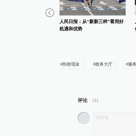
报任平：矢志追求真理，
人民日报：从“新新三样”看用好
史主动——以高质量发展
机遇和优势
进中国式现代化的实践思
#
拒收现金
#
政务大厅
#
服
评论
（
3
）