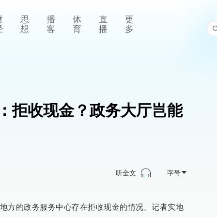
财
思
播
体
直
更
经
想
客
育
播
多
：拒收现金？政务大厅岂能
听全文
字号
地方的政务服务中心存在拒收现金的情况。记者实地