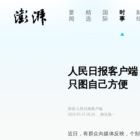
要
精
国
时
闻
选
际
事
人民日报客户端
只图自己方便
郑岩/人民日报客户端
2024-05-15 18:24
舆论场
>
近日，有群众向媒体反映，个别