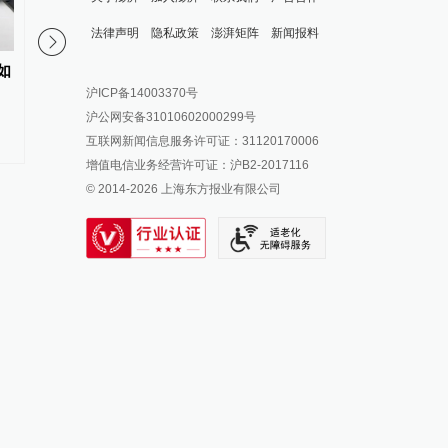
法律声明
隐私政策
澎湃矩阵
新闻报料
报料热线: 021-962866
澎湃新闻微博
如
人民日报任平：矢志追求真理，
人民日报：从“新新三样
沪ICP备14003370号
掌握历史主动——以高质量发展
机遇和优势
报料邮箱: news@thepaper.cn
澎湃新闻公众号
沪公网安备31010602000299号
全面推进中国式现代化的实践思
澎湃新闻抖音号
互联网新闻信息服务许可证：31120170006
考
派生万物开放平台
增值电信业务经营许可证：沪B2-2017116
© 2014-
2026
上海东方报业有限公司
IP SHANGHAI
SIXTH TONE