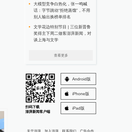
大模型竞争白热化，张一鸣喊
话：字节跳动“拒绝蒸馏”，不用
别人输出换榜单排名
文学花边特别节目 | 三位新晋鲁
奖得主下周二做客澎湃新闻，对
谈上海与文学
查看更多
Android版
iPhone版
扫码下载
iPad版
澎湃新闻客户端
关于澎湃
加入澎湃
联系我们
广告合作