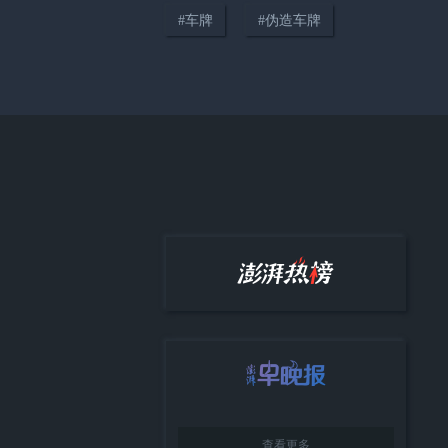
#
车牌
#
伪造车牌
00:17
群众举报停车场有“怪声”，湖北
黄冈民警当场查获四名吸食“笑
气”人员
查看更多