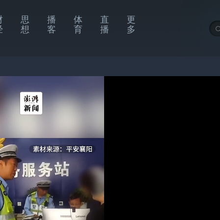
财
思
播
体
直
更
经
想
客
育
播
多