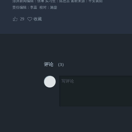
澎湃新闻编辑：张琳 实习生：陈思吉 素材来源：平安襄阳
责任编辑：
李蕊
校对：
施鋆
29
收藏
评论
（
3
）