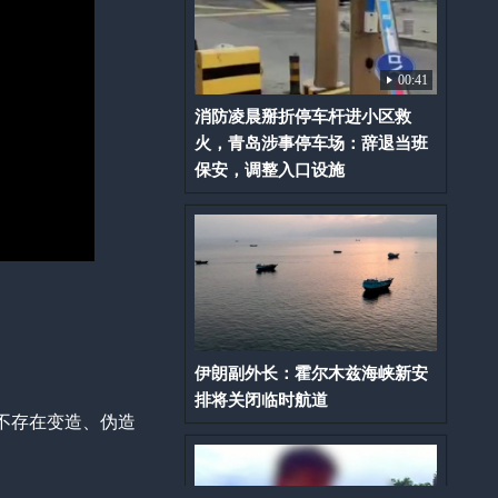
00:41
消防凌晨掰折停车杆进小区救
火，青岛涉事停车场：辞退当班
保安，调整入口设施
伊朗副外长：霍尔木兹海峡新安
排将关闭临时航道
不存在变造、伪造