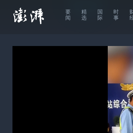
要
精
国
时
闻
选
际
事