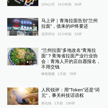
10%公司
19小时前
56
评
马上评｜青海拉面告别“兰州
拉面”，借来的IP终要还
澎湃评论
22小时前
53
评
“兰州拉面”多地改名“青海拉
面”？青海省拉面产业行业协
会：青海人开的店自愿报名，
01:16
不用交钱
锋线视频
1天前
78
评
人民锐评：用“Token”还是“词
元”，事关科技话语权
舆论场
1天前
106
评