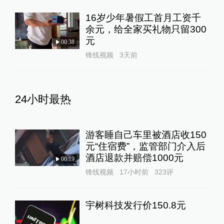
16岁少年暑假工首月工资千
余元，给全家买礼物只留300
元
00:38
锋线视频
3天前
24小时最热
游客睡自己车里被酒店收150
元“住宿费”，监管部门介入后
酒店退款并赔偿1000元
00:19
锋线视频
17小时前
323
评
宇树科技发行价150.8元