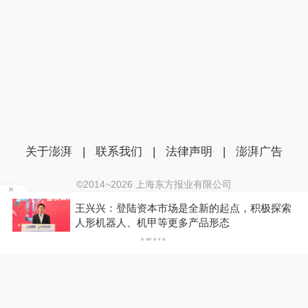
关于澎湃
|
联系我们
|
法律声明
|
澎湃广告
©2014~
2026
上海东方报业有限公司
沪ICP证：沪B2-20170116 | 沪ICP备14003370号
王兴兴：登陆资本市场是全新的起点，积极探索
互联网新闻信息服务许可证：31120170006
P
人形机器人、机甲等更多产品形态
沪公网安备 31010602000299号