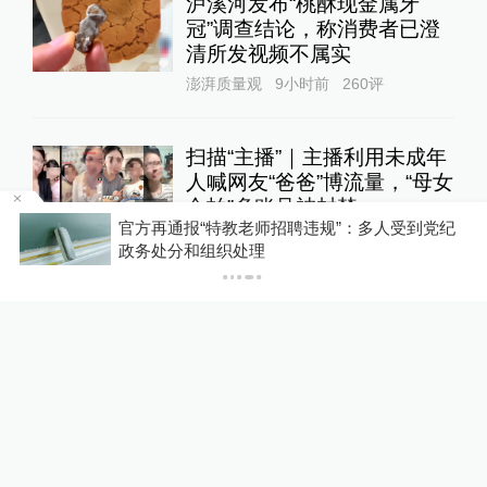
泸溪河发布“桃酥现金属牙
冠”调查结论，称消费者已澄
清所发视频不属实
澎湃质量观
9小时前
260
评
扫描“主播”｜主播利用未成年
人喊网友“爸爸”博流量，“母女
合拍”多账号被封禁
1
纪
直击现场
9小时前
150
评
【社论】对“啃小”网络乱象坚决说不
东航国内客票提前14天可免
费退改，其他航司如何规定？
10%公司
4小时前
87
评
U17国足三连胜晋级明日之星
半决赛，定位球成最大亮点