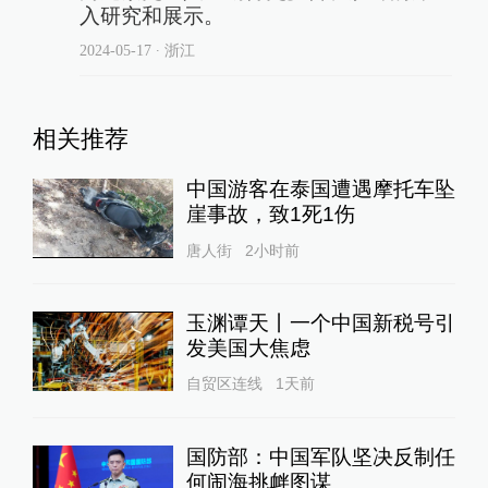
入研究和展示。
2024-05-17
∙ 浙江
相关推荐
中国游客在泰国遭遇摩托车坠
崖事故，致1死1伤
唐人街
2小时前
玉渊谭天丨一个中国新税号引
发美国大焦虑
自贸区连线
1天前
国防部：中国军队坚决反制任
何闹海挑衅图谋