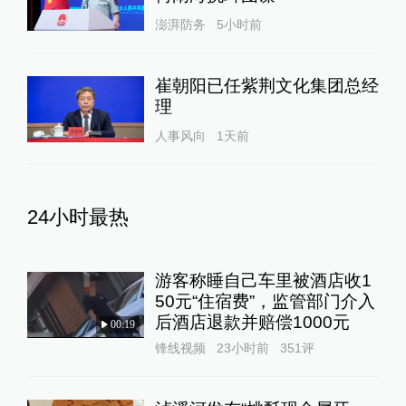
澎湃防务
5小时前
崔朝阳已任紫荆文化集团总经
理
人事风向
1天前
24小时最热
游客称睡自己车里被酒店收1
50元“住宿费”，监管部门介入
后酒店退款并赔偿1000元
00:19
锋线视频
23小时前
351
评