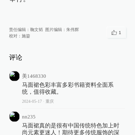
责任编辑：
鞠文韬
图片编辑：
朱伟辉
1
校对：
施鋆
评论
美1468330
马面裙色彩丰富多彩书籍资料全面系
统，值得收藏。
2024-05-17
∙ 重庆
nn235
马面裙真的是很有中国传统特色加上时
尚元素更迷人！期待更多传统服饰的深