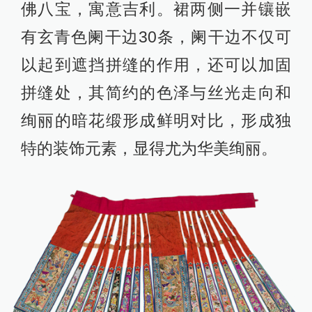
佛八宝，寓意吉利。裙两侧一并镶嵌
有玄青色阑干边30条，阑干边不仅可
以起到遮挡拼缝的作用，还可以加固
拼缝处，其简约的色泽与丝光走向和
绚丽的暗花缎形成鲜明对比，形成独
特的装饰元素，显得尤为华美绚丽。