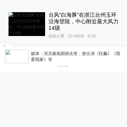
台风“白海豚”在浙江台州玉环
沿海登陆，中心附近最大风力
14级
绿政公署
22小时前
81
评
部
媒体：演员秦焰因病去世，曾出演《狂飙》《我
良田被毁、污水入河，央视曝
爱我家》等
光多地乡村排污乱象
1
直击现场
15小时前
50
评
与特朗普关联的美石油公司拟
在格陵兰岛钻探，岛政府强烈
警告
全球速报
22小时前
69
评