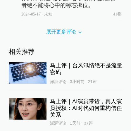
者绝不能将心中的称芯挪位。
2024-05-17
∙ 未知
41赞
展开更多评论
相关推荐
马上评｜台风汛情绝不是流量
密码
澎湃评论
3小时前
21
评
马上评｜AI演员带货，真人演
员授权：AI时代如何重构信任
关系
澎湃评论
1天前
37
评