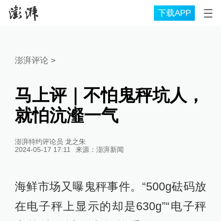
下载APP
澎湃评论
>
马上评｜不怕鬼秤坑人，
就怕沆瀣一气
澎湃特约评论员 龙之朱
2024-05-17 17:11
来源：
澎湃新闻
海鲜市场又曝鬼秤事件。“500g砝码放
在电子秤上显示的却是630g”“电子秤