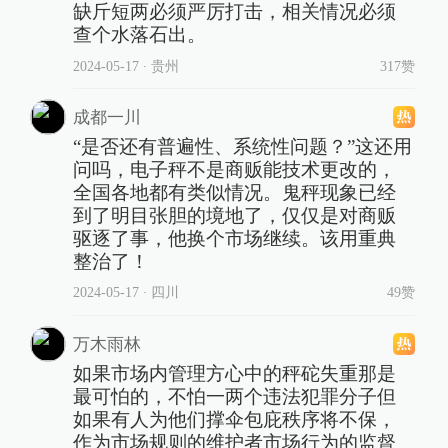
缺斤短两必须严厉打击，相关情况必须
查个水落石出。
2024-05-17
∙ 贵州
317赞
成都一川
“是否还有普遍性、系统性问题？”这还用
问吗，电子秤不是商贩能技术更改的，
全国各地都有类似情况。鬼秤现象已经
到了明目张胆的境地了，仅仅是对商贩
驱逐了事，他换个市场继续。该用重典
整治了！
2024-05-17
∙ 四川
49赞
万木雨林
如果市场内管理方心中的秤砣失重那是
最可怕的，不怕一两个违法犯罪分子但
如果有人为他们撑伞包庇秩序将不保，
作为市场规则的维护者市场行为的监督