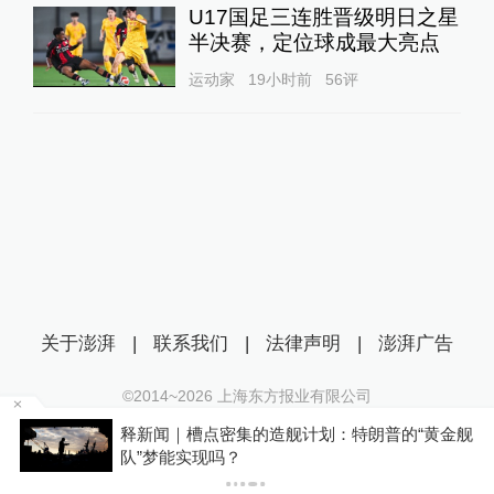
U17国足三连胜晋级明日之星
半决赛，定位球成最大亮点
运动家
19小时前
56
评
关于澎湃
|
联系我们
|
法律声明
|
澎湃广告
©2014~
2026
上海东方报业有限公司
沪ICP证：沪B2-20170116 | 沪ICP备14003370号
天
释新闻｜槽点密集的造舰计划：特朗普的“黄金舰
互联网新闻信息服务许可证：31120170006
队”梦能实现吗？
沪公网安备 31010602000299号