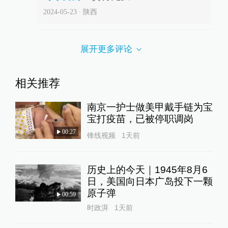
2024-05-23
∙ 陕西
展开更多评论
相关推荐
南京一护士做美甲戴手链为宝
宝打疫苗，已被停职调岗
00:27
锋线视频
1天前
历史上的今天｜1945年8月6
日，美国向日本广岛投下一颗
原子弹
00:59
时政湃
1天前