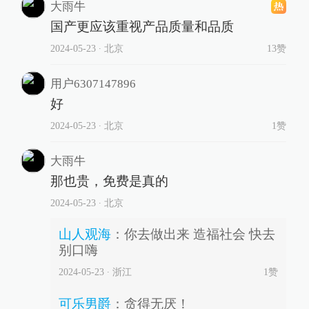
大雨牛
国产更应该重视产品质量和品质
2024-05-23
∙ 北京
13赞
用户6307147896
好
2024-05-23
∙ 北京
1赞
大雨牛
那也贵，免费是真的
2024-05-23
∙ 北京
山人观海
：
你去做出来 造福社会 快去
别口嗨
2024-05-23
∙ 浙江
1
赞
可乐男爵
：
贪得无厌！