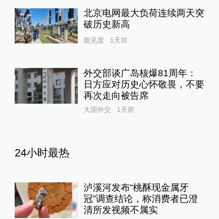
北京电网最大负荷连续两天突
破历史新高
能见度
1天前
外交部谈广岛核爆81周年：
日方应对历史心怀敬畏，不要
再次走向被告席
大国外交
1天前
24小时最热
泸溪河发布“桃酥现金属牙
冠”调查结论，称消费者已澄
清所发视频不属实