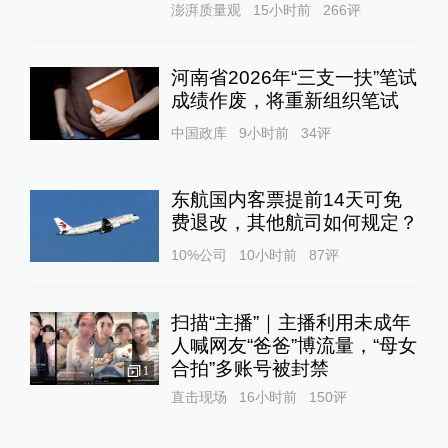
澎湃质量观
15小时前
266
评
河南省2026年“三支一扶”笔试
成绩作废，将重新组织笔试
中国政库
9小时前
34
评
东航国内客票提前14天可免
费退改，其他航司如何规定？
10%公司
10小时前
87
评
扫描“主播”｜主播利用未成年
人喊网友“爸爸”博流量，“母女
合拍”多账号被封禁
1
直击现场
16小时前
150
评