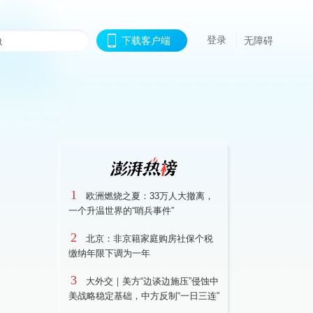
登录
下载客户端
无障碍
1
欧洲燃烧之夏：33万人大撤离，
一个升温世界的“哨兵事件”
2
北京：非京籍家庭购房社保个税
缴纳年限下调为一年
3
大外交｜美方“边谈边施压”侵蚀中
美战略稳定基础，中方反制“一日三连”