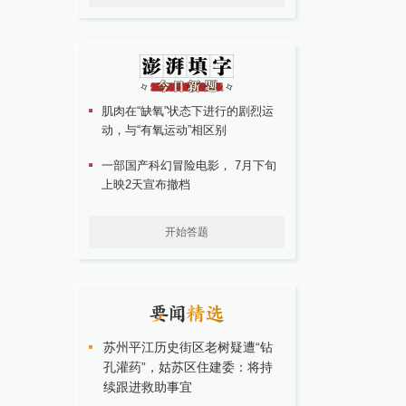
肌肉在“缺氧”状态下进行的剧烈运
动，与“有氧运动”相区别
一部国产科幻冒险电影， 7月下旬
上映2天宣布撤档
开始答题
苏州平江历史街区老树疑遭“钻
孔灌药”，姑苏区住建委：将持
续跟进救助事宜