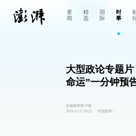
要
精
国
时
闻
选
际
事
大型政论专题片
命运”一分钟预
央视新闻客户端
2018-12-17 19:25
中国政库
>