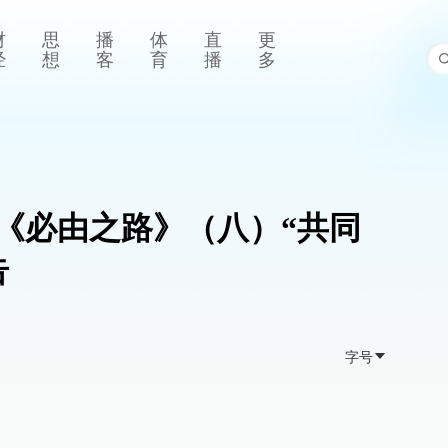
财
思
播
体
直
更
经
想
客
育
播
多
《必由之路》（八）“共同
告
字号