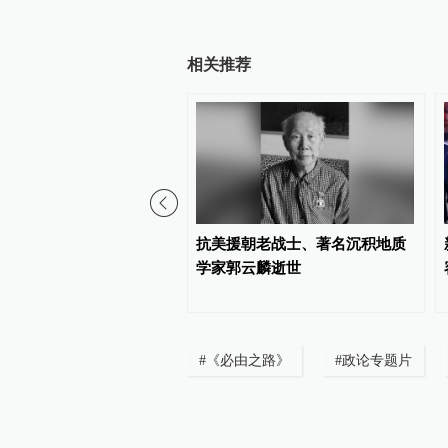
相关推荐
报任平：从“三个时间刻
抗美援朝老战士、著名沉积地质
悟新时代中国
学家郭云麟逝世
#
《必由之路》
#
政论专题片