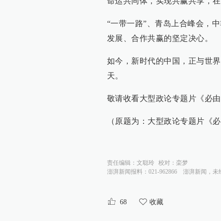
命运共同体，实现共赢共享，在
“一带一路”、青岛上合峰会，
发展、合作共赢的坚定决心。
如今，新时代的中国，正与世界
天。
敬请收看大型政论专题片《必由
（原题为：大型政论专题片《必
责任编辑：
文聪玲
校对：
栾梦
澎湃新闻报料：021-962866
澎湃新闻，未
68
收藏