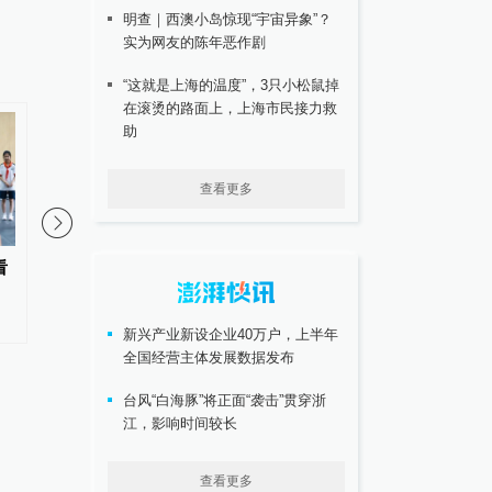
明查｜西澳小岛惊现“宇宙异象”？
实为网友的陈年恶作剧
“这就是上海的温度”，3只小松鼠掉
在滚烫的路面上，上海市民接力救
助
查看更多
看
“紧紧抓住那些惠及面广、牵一发
人民日报任平：从“三
而动全身的工作”——突出重点推
度”感悟新时代中国
进健康中国建设观察
新兴产业新设企业40万户，上半年
全国经营主体发展数据发布
台风“白海豚”将正面“袭击”贯穿浙
江，影响时间较长
查看更多