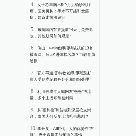
4
女子称丰胸术9个月后确诊乳腺
癌，医美机构：手术不可能引发癌
症，建议走司法途径
5
东航国内客票提前14天可免费退
改，其他航司如何规定？
6
佛山一中学教师招聘笔试前13名
被淘汰、后5名进体检名单？市教育局
通报
7
官方再通报“特教老师招聘违规”：
多人受到党纪政务处分和组织处理
8
利用未成年人喊网友“爸爸”博流
量，多个主播账号被封禁
9
从“福利枪”利益链到深层枪支崇
拜，泰国为何反复上演枪击悲剧？
10
李开复：AI时代，人的优势在“右
脑”，做出数据不能预测的事情