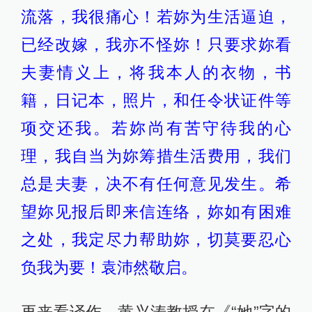
流落，我很痛心！若妳为生活逼迫，
已经改嫁，我亦不怪妳！只要求妳看
夫妻情义上，将我本人的衣物，书
籍，日记本，照片，和任令状证件等
项交还我。若妳尚有苦守待我的心
理，我自当为妳筹措生活费用，我们
总是夫妻，决不有任何意见发生。希
望妳见报后即来信连络，妳如有困难
之处，我定尽力帮助妳，切莫要忍心
负我为要！袁沛然敬启。
再来看译作。黄兴涛教授在《“她”字的