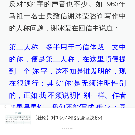
反对“妳”字的声音也不少。如1963年
马祖一名士兵致信谢冰莹咨询写作中
的人称问题，谢冰莹在回信中说道：
第二人称，多半用于书信体裁，文中
的你，便是第二人称，在这里顺便提
到一个‘妳’字，这不知是谁发明的，现
在很通行；其实‘你’是无须注明性别
的，正如‘我’不须说明性别一样。作者
如果是男性，我们不能写成‘俄’字；同
你有权知道更多
样，同样，是女性，也不能写成一
下载APP
下载澎湃新闻客户端
个‘娥’字是不是？