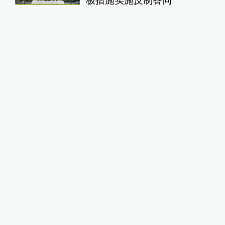
极措施实施反制答问
自贸区连线
17小时前
美国北卡州一住宅发生枪击致
3死1伤
全球速报
4小时前
24小时最热
马上评丨法院认为“老登”属年
龄贬损，这个词错在哪里？
澎湃评论
13小时前
75
评
广东雷州通报“特教老师招聘