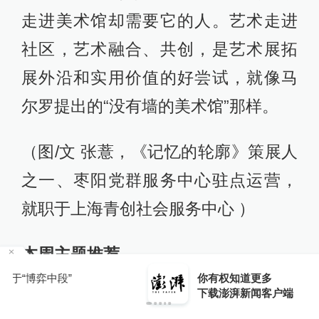
走进美术馆却需要它的人。艺术走进
社区，艺术融合、共创，是艺术展拓
展外沿和实用价值的好尝试，就像马
尔罗提出的“没有墙的美术馆”那样。
（图/文 张薏，《记忆的轮廓》策展人
之一、枣阳党群服务中心驻点运营，
就职于上海青创社会服务中心 ）
本周主题推荐
你有权知道更多
下载APP
下载澎湃新闻客户端
书
｜
《照护：哈佛医师和阿尔茨海默