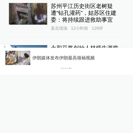
苏州平江历史街区老树疑
遭“钻孔灌药”，姑苏区住建
委：将持续跟进救助事宜
直击现场
12小时前
128
评
永和豆浆创始人林炳生逝世，
享年70岁
你有权知道更多
下载AP
下载澎湃新闻客户端
港台来信
6小时前
91
评
蔡皋领取国际安徒生奖，“在
孩子们心底种下真善美的种
子”
文化课
13小时前
62
评
李开复：AI时代，人的优势