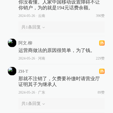
你没看懂。人家中国移动设置障碍不让
你销户，为的就是194元话费余额。
2024-05-26
∙ 云南
390赞
共
1
条回复
阿文.柳
运营商做法的原因很简单，为了钱。
2024-05-26
∙ 河南
229赞
ZH-T
那就不注销了，欠费要补缴时请营业厅
证明其子为继承人
2024-05-26
∙ 广东
89赞
共
1
条回复