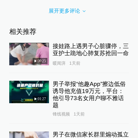
展开更多评论
相关推荐
接娃路上遇男子心脏骤停，三
亚护士跪地心肺复苏抢回一命
00:25
暖闻湃
1天前
男子举报“他趣App”擦边低俗
诱导他充值19万元，平台：
他引导73名女用户聊不雅话
01:27
题
锋线视频
1天前
男子在微信家长群里煽动孤立