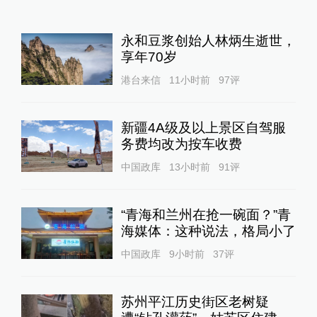
永和豆浆创始人林炳生逝世，
享年70岁
港台来信
11小时前
97
评
新疆4A级及以上景区自驾服
务费均改为按车收费
中国政库
13小时前
91
评
“青海和兰州在抢一碗面？”青
海媒体：这种说法，格局小了
中国政库
9小时前
37
评
苏州平江历史街区老树疑