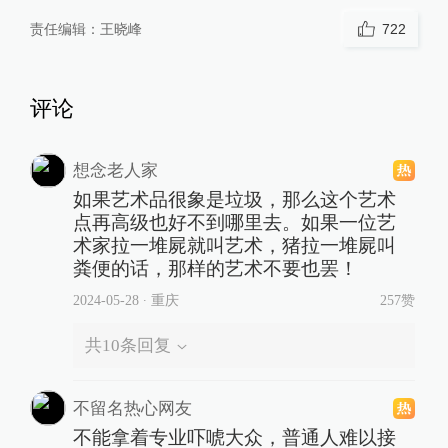
责任编辑：
王晓峰
722
评论
想念老人家
如果艺术品很象是垃圾，那么这个艺术
点再高级也好不到哪里去。如果一位艺
术家拉一堆屍就叫艺术，猪拉一堆屍叫
粪便的话，那样的艺术不要也罢！
2024-05-28
∙ 重庆
257赞
共
10
条回复
不留名热心网友
不能拿着专业吓唬大众，普通人难以接