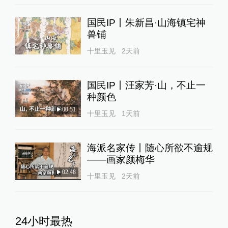
国民IP丨朱新昌·山海镇宅神
兽铺
十里玉见
2天前
国民IP丨汪家芳·山，不止一
种颜色
00:51
十里玉见
1天前
海派名家传丨随心所欲不逾规
——画家颜梅华
02:48
十里玉见
2天前
24小时最热