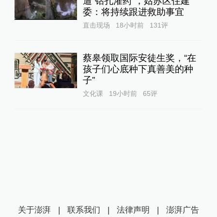
遭“钻孔灌药”，姑苏区住建
委：将持续跟进救助事宜
直击现场
18小时前
131
评
蔡皋领取国际安徒生奖，“在
孩子们心底种下真善美的种
子”
文化课
19小时前
65
评
关于澎湃
|
联系我们
|
法律声明
|
澎湃广告