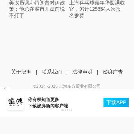
美议员讽刺特朗普对伊政
上海乒乓球嘉年华圆满收
策：他总在股市开盘前说
官，累计125854人次报
不打了
名参赛
关于澎湃
|
联系我们
|
法律声明
|
澎湃广告
©2014~
2026
上海东方报业有限公司
沪ICP证：沪B2-20170116 | 沪ICP备14003370号
大
你有权知道更多
互联网新闻信息服务许可证：31120170006
下载APP
下载澎湃新闻客户端
沪公网安备 31010602000299号