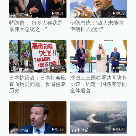
00:51
00:32
13小时前
13小时前
特朗普：“很多人称我是
伊朗总统：“敌人未能将
最伟大总统之一”
伊朗推入崩溃”
01:14
00:10
13小时前
14小时前
日本抗议者：日本社会应
沙巴土三国签署共同防务
直面历史问题、反省侵略
协议，约定一国遇袭等同
历史
全体遭袭
01:19
04:00
14小时前
14小时前