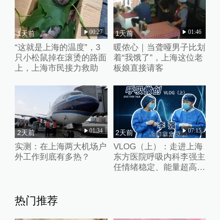
00:27
01:46
1天前
1天前
“这就是上海的温度”，3
暖侬心｜当聋哑男子比划
只小松鼠掉在滚烫的路面
着“我饿了”，上海这位老
上，上海市民接力救助
板娘直接请客
01:34
07:15
2天前
2天前
实测：在上海两大机场户
VLOG（上）：走进上海
外工作到底有多热？
东方医院呼吸内科李强主
任情绪稳定、能量超高的
一天
热门推荐