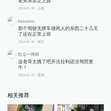
老头乐禁止上路
2024-05-30
∙ 山东
henanren
那个驾驶无牌车撞死人的东西二十几天
了还在正常上班
2024-05-30
∙ 浙江
红尘一禅师
这老哥太拽了吧开法拉利还没驾照更
牛！
2024-05-29
∙ 贵州
相关推荐