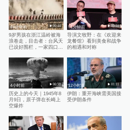
00:44
00:51
44分钟前
51分钟前
9岁男孩在浙江温岭被海
导演文牧野：在《欢迎来
浪卷走，目击者：台风天
龙餐馆》看到美食和战争
已设好围栏，一家四口翻
的相遇和对称
入时保安曾喊话劝阻
00:50
01:11
4小时前
12小时前
历史上的今天｜1945年8
伊朗：重开海峡需美国接
月9日，原子弹在长崎上
受伊朗条件
空爆炸