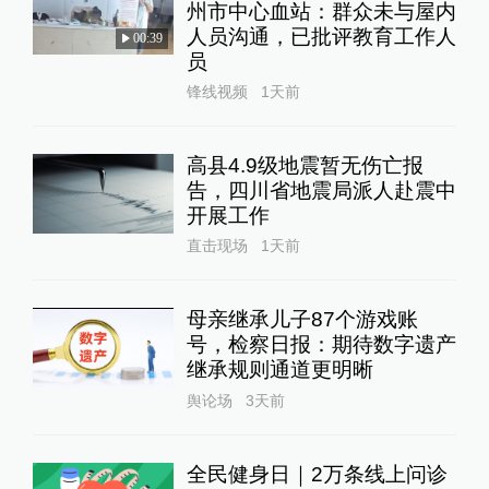
州市中心血站：群众未与屋内
人员沟通，已批评教育工作人
00:39
员
锋线视频
1天前
高县4.9级地震暂无伤亡报
告，四川省地震局派人赴震中
开展工作
直击现场
1天前
母亲继承儿子87个游戏账
号，检察日报：期待数字遗产
继承规则通道更明晰
舆论场
3天前
全民健身日｜2万条线上问诊