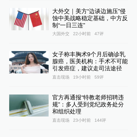
大外交｜美方“边谈边施压”侵
蚀中美战略稳定基础，中方反
制“一日三连”
大国外交
22小时前
47
评
女子称丰胸术9个月后确诊乳
腺癌，医美机构：手术不可能
引发癌症，建议走司法途径
直击现场
19小时前
59
评
官方再通报“特教老师招聘违
规”：多人受到党纪政务处分
和组织处理
直击现场
23小时前
144
评