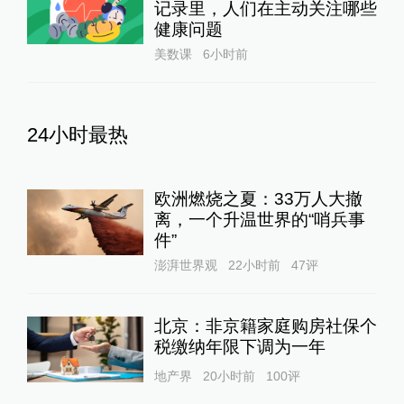
记录里，人们在主动关注哪些
健康问题
美数课
6小时前
24小时最热
欧洲燃烧之夏：33万人大撤
离，一个升温世界的“哨兵事
件”
澎湃世界观
22小时前
47
评
北京：非京籍家庭购房社保个
税缴纳年限下调为一年
地产界
20小时前
100
评