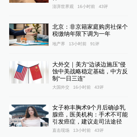
澎湃世界观
16小时前
43
评
北京：非京籍家庭购房社保个
税缴纳年限下调为一年
地产界
13小时前
91
评
大外交｜美方“边谈边施压”侵
蚀中美战略稳定基础，中方反
制“一日三连”
大国外交
16小时前
43
评
女子称丰胸术9个月后确诊乳
腺癌，医美机构：手术不可能
引发癌症，建议走司法途径
直击现场
13小时前
43
评