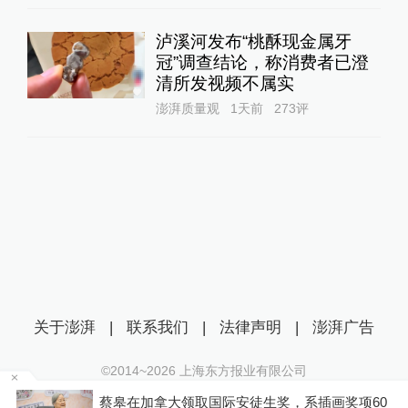
泸溪河发布“桃酥现金属牙
冠”调查结论，称消费者已澄
清所发视频不属实
澎湃质量观
1天前
273
评
关于澎湃
|
联系我们
|
法律声明
|
澎湃广告
©2014~
2026
上海东方报业有限公司
沪ICP证：沪B2-20170116 | 沪ICP备14003370号
江上
蔡皋在加拿大领取国际安徒生奖，系插画奖项60