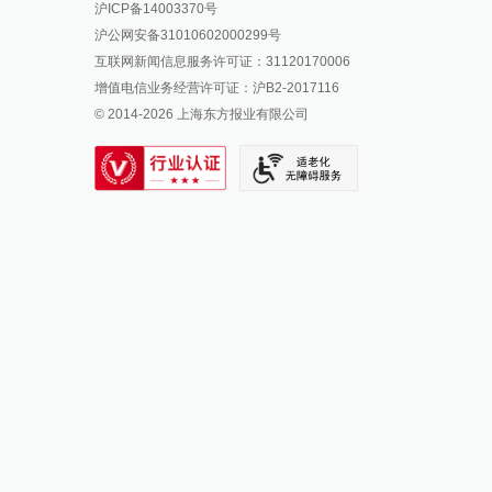
沪ICP备14003370号
报料邮箱: news@thepaper.cn
澎湃新闻公众号
沪公网安备31010602000299号
澎湃新闻抖音号
互联网新闻信息服务许可证：31120170006
派生万物开放平台
增值电信业务经营许可证：沪B2-2017116
© 2014-
2026
上海东方报业有限公司
IP SHANGHAI
SIXTH TONE