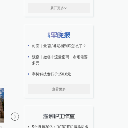
展开更多
封面｜最“乱”暑期档到底怎么了？
观察丨撤档非流量密码，市场需要
多元
宇树科技发行价150.8元
查看更多
5个月超30亿！“矿茅”开矿藏格矿业