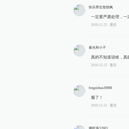
快乐男生敖恨枫
一定要严肃处理，一
2018-12-25
∙ 重庆
秦光和小子
真的不知道说啥，真
2018-12-25
∙ 重庆
fengzizhao28988
服了！
2018-12-25
∙ 重庆
滕听海32603