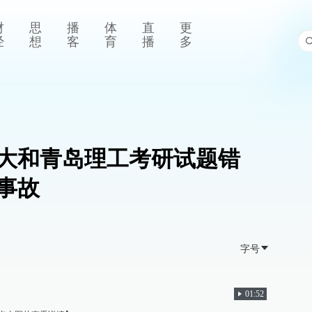
财
思
播
体
直
更
经
想
客
育
播
多
大和青岛理工考研试题错
事故
字号
01:52