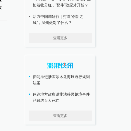
依
广东雷州通报“特教老师招聘存在
多所高校为学生公寓配
忙着收分红，“奶牛”效应才开始？
次
违规”：启动问责程序，副校长被
的仅限储药，有的允许
停职
活力中国调研行｜打造“创新之
城”，温州做对了什么？
查看更多
伊朗推进涉霍尔木兹海峡通行规则
法案
休达地方政府说非法移民越境事件
已致约百人死亡
查看更多