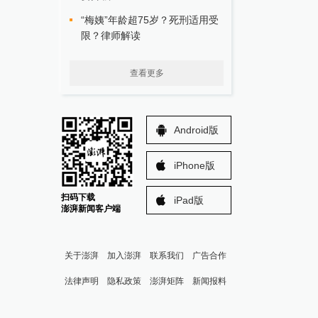
“梅姨”年龄超75岁？死刑适用受
限？律师解读
查看更多
Android版
iPhone版
扫码下载
iPad版
澎湃新闻客户端
关于澎湃
加入澎湃
联系我们
广告合作
法律声明
隐私政策
澎湃矩阵
新闻报料
报料热线: 021-962866
澎湃新闻微博