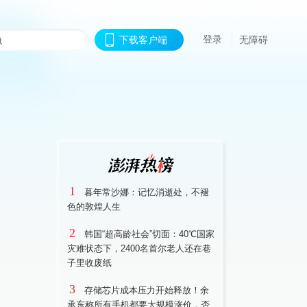
登录
下载客户端
无障碍
1
暮年常沙娜：记忆消逝处，不褪
色的敦煌人生
2
韩国“超高龄社会”切面：40℃国家
灾难状态下，2400名首尔老人还在巷
子里收废纸
3
存储芯片成本压力开始释放！余
承东称所有手机都要大规模涨价，否