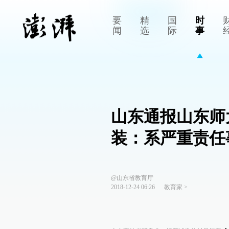
要
精
国
时
闻
选
际
事
山东通报山东师
装：系严重责任
@山东省教育厅
2018-12-24 06:26
教育家
>