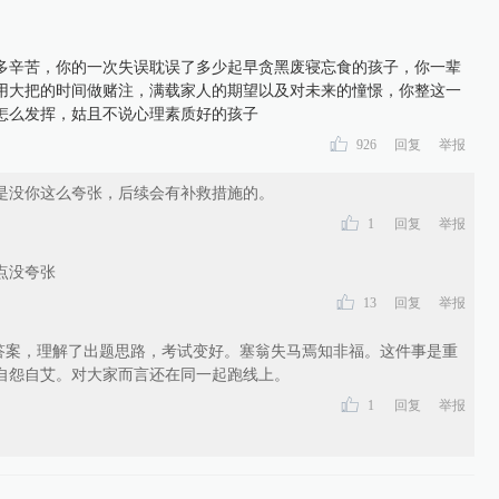
多辛苦，你的一次失误耽误了多少起早贪黑废寝忘食的孩子，你一辈
用大把的时间做赌注，满载家人的期望以及对未来的憧憬，你整这一
怎么发挥，姑且不说心理素质好的孩子
926
回复
举报
是没你这么夸张，后续会有补救措施的。
1
回复
举报
点没夸张
13
回复
举报
答案，理解了出题思路，考试变好。塞翁失马焉知非福。这件事是重
自怨自艾。对大家而言还在同一起跑线上。
1
回复
举报