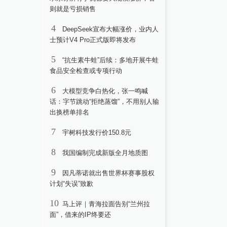
则就是亏损销售
4
DeepSeek宣布大幅涨价，业内人
士预计V4 Pro正式版即将发布
5
“抗生素牛蛙”后续：多地开展牛蛙
食品安全检查或专项行动
6
大模型竞争白热化，张一鸣喊
话：字节跳动“拒绝蒸馏”，不用别人输
出换榜单排名
7
宇树科技发行价150.8元
8
我国编制完成新版全月地质图
9
因凡蒂诺就出售世界杯赛事股权
计划“失误”致歉
10
马上评｜青海拉面告别“兰州拉
面”，借来的IP终要还