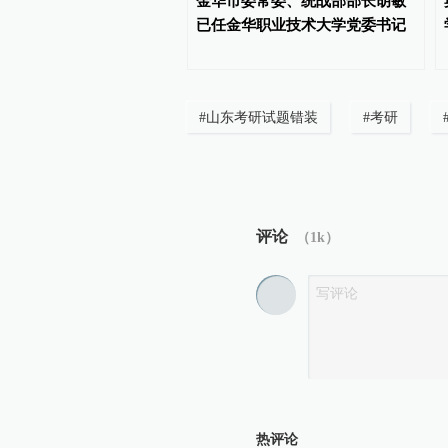
校为学生公寓配冰箱：有
金华市委常委、统战部部长胡敏
储药，有的允许食品存放
已任金华职业技术大学党委书记
#
山东考研试题错装
#
考研
评论
（
1k
）
热评论