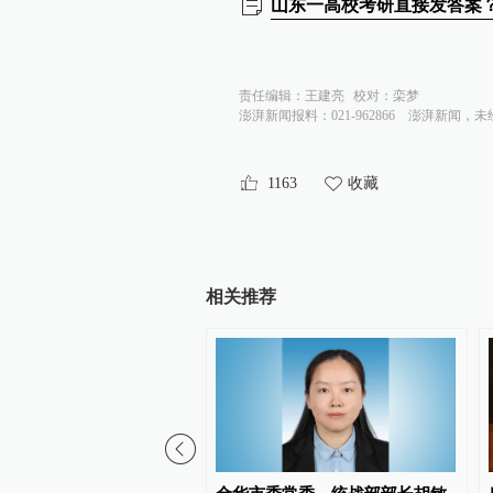
山东一高校考研直接发答案
责任编辑：
王建亮
校对：
栾梦
澎湃新闻报料：021-962866
澎湃新闻，未
1163
收藏
相关推荐