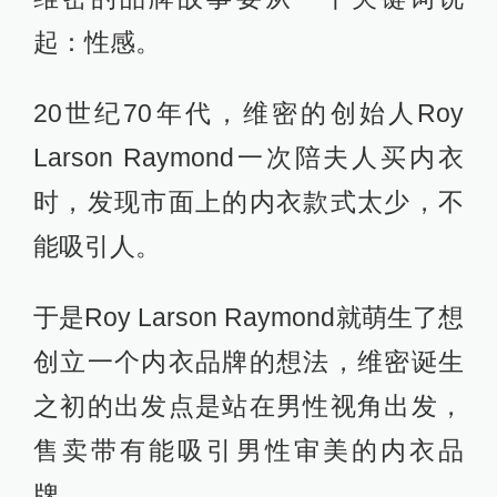
起：性感。
20世纪70年代，维密的创始人Roy
Larson Raymond一次陪夫人买内衣
时，发现市面上的内衣款式太少，不
能吸引人。
于是Roy Larson Raymond就萌生了想
创立一个内衣品牌的想法，维密诞生
之初的出发点是站在男性视角出发，
售卖带有能吸引男性审美的内衣品
牌。