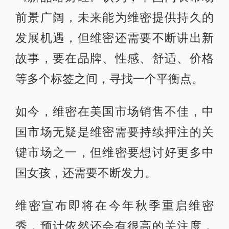
前景广阔，未来能为维密提供持久的
发展机遇，但维密还需要不断讲出新
故事，要在品牌、性感、舒适、价格
等多个标签之间，寻找一个平衡点。
如今，维密在美国市场销售不佳，中
国市场无疑是维密需要持续押注的关
键市场之一，但维密要想讨好更多中
国女孩，还需要不断发力。
维密宣布即将在今年秋季重启维密
秀，预计依然还会有很高的关注度，