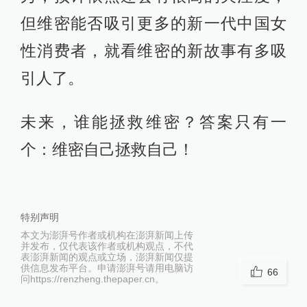
但维密能否吸引更多的新一代中国女
性消费者，就看维密的新故事有多吸
引人了。
未来，谁能拯救维密？答案只有一
个：维密自己拯救自己！
特别声明
本文为澎湃号作者或机构在澎湃新闻上传
并发布，仅代表该作者或机构观点，不代
表澎湃新闻的观点或立场，澎湃新闻仅提
供信息发布平台。申请澎湃号请用电脑访
66
问https://renzheng.thepaper.cn。