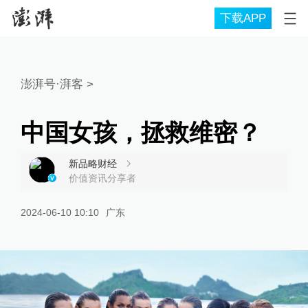
下载APP
澎湃号·湃客
>
中国女孩，拯救维密？
新品略财经
价值资讯分享者
2024-06-10 10:10
广东