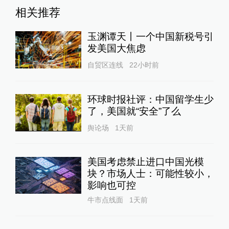
相关推荐
玉渊谭天丨一个中国新税号引
发美国大焦虑
自贸区连线
22小时前
环球时报社评：中国留学生少
了，美国就“安全”了么
舆论场
1天前
美国考虑禁止进口中国光模
块？市场人士：可能性较小，
影响也可控
牛市点线面
1天前