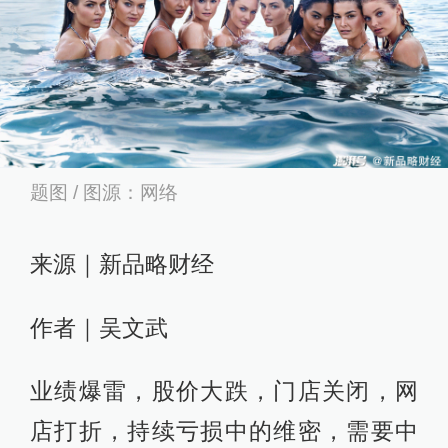
题图 / 图源：网络
来源｜新品略财经
作者｜吴文武
业绩爆雷，股价大跌，门店关闭，网
店打折，持续亏损中的维密，需要中